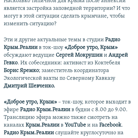
Насколько типичной для Крыма после аннексии
является застройка заповедной территории? И что
могут в этой ситуации сделать крымчане, чтобы
изменить ситуацию?
Эти и другие актуальные темы в студии
Радио
Крым.Реалии
в ток-шоу
«Доброе утро, Крым»
обсуждают ведущие
Сергей Мокрушин
и
Андрей
Гевко
. Их собеседники: активист из Коктебеля
Борис Яремко
; заместитель координатора
Экологической вахты по Северному Кавказу
Дмитрий Шевченко.
«Доброе утро, Крым»
– ток-шоу, которое выходит в
эфире
Радио Крым.Реалии
в будни с 8.00 до 9.00.
Трансляцию эфира можно также смотреть на
каналах
Крым.Реалии
в
YouTube
и на
Facebook
.
Радио Крым.Реалии
слушайте круглосуточно на