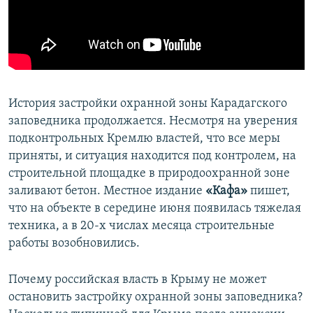
ПРИСОЕДИНЯЙТЕСЬ!
ПОБЕДИТЕЛЕЙ НЕ СУДЯТ?
КРЫМ.НЕПОКОРЕННЫЙ
ELIFBE
УКРАИНСКАЯ ПРОБЛЕМА КРЫМА
История застройки охранной зоны Карадагского
Все сайты RFE/RL
заповедника продолжается. Несмотря на уверения
подконтрольных Кремлю властей, что все меры
приняты, и ситуация находится под контролем, на
строительной площадке в природоохранной зоне
заливают бетон. Местное издание
«Кафа»
пишет,
что на объекте в середине июня появилась тяжелая
техника, а в 20-х числах месяца строительные
работы возобновились.
Почему российская власть в Крыму не может
остановить застройку охранной зоны заповедника?