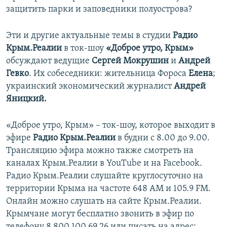
защитить парки и заповедники полуострова?
Эти и другие актуальные темы в студии
Радио
Крым.Реалии
в ток-шоу
«Доброе утро, Крым»
обсуждают ведущие
Сергей Мокрушин
и
Андрей
Гевко
. Их собеседники: жительница Фороса
Елена
;
украинский экономический журналист
Андрей
Яницкий.
«Доброе утро, Крым» – ток-шоу, которое выходит в
эфире
Радио Крым.Реалии
в будни с 8.00 до 9.00.
Трансляцию эфира можно также смотреть на
каналах Крым.Реалии в YouTube и на Facebook.
Радио Крым.Реалии слушайте круглосуточно на
территории Крыма на частоте 648 АМ и 105.9 FМ.
Онлайн можно слушать на сайте Крым.Реалии.
Крымчане могут бесплатно звонить в эфир по
телефону 8 800 100 69 26 или писать на адрес: