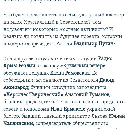
проектом культурного кластера.
Что будет представлять из себя культурный кластер
на мысе Хрустальный в Севастополе? Чем
недовольны некоторые местные активисты? И
реально ли повлиять на будущее проекта, который
поддержал президент России
Владимир Путин
?
Эти и другие актуальные темы в студии
Радио
Крым.Реалии
в ток-шоу
«Крымский вечер»
обсуждает ведущая
Елена Ремовская
. Ее
собеседники: журналист из Севастополя
Давид
Аксельрод;
бывший сотрудник заповедника
«Херсонес Таврический» Анатолий Туманов
;
бывший председатель Севастопольского городского
совета и исполкома
Иван Ермаков
; украинский
блогер, бывший главный архитектор Львова
Юлиан
Чаплинский,
сопредседатель общественного