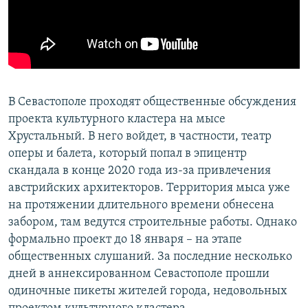
ПРИСОЕДИНЯЙТЕСЬ!
ПОБЕДИТЕЛЕЙ НЕ СУДЯТ?
КРЫМ.НЕПОКОРЕННЫЙ
ELIFBE
УКРАИНСКАЯ ПРОБЛЕМА КРЫМА
В Севастополе проходят общественные обсуждения
Все сайты RFE/RL
проекта культурного кластера на мысе
Хрустальный. В него войдет, в частности, театр
оперы и балета, который попал в эпицентр
скандала в конце 2020 года из-за привлечения
австрийских архитекторов. Территория мыса уже
на протяжении длительного времени обнесена
забором, там ведутся строительные работы. Однако
формально проект до 18 января – на этапе
общественных слушаний. За последние несколько
дней в аннексированном Севастополе прошли
одиночные пикеты жителей города, недовольных