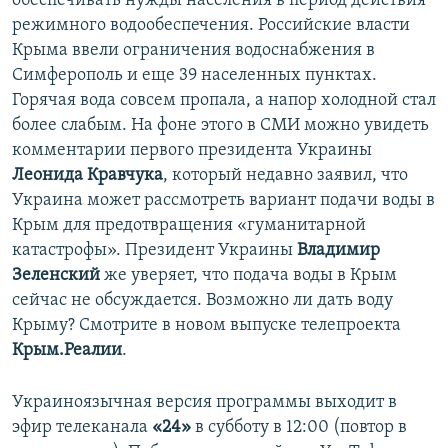
обеспечивать нужды населения в период действия
ПРИСОЕДИНЯЙТЕСЬ!
ПОБЕДИТЕЛЕЙ НЕ СУДЯТ?
режимного водообеспечения. Российские власти
Крыма ввели ограничения водоснабжения в
КРЫМ.НЕПОКОРЕННЫЙ
Симферополь и еще 39 населенных пунктах.
ELIFBE
Горячая вода совсем пропала, а напор холодной стал
более слабым. На фоне этого в СМИ можно увидеть
УКРАИНСКАЯ ПРОБЛЕМА КРЫМА
комментарии первого президента Украины
Все сайты RFE/RL
Леонида Кравчука
, который недавно заявил, что
Украина может рассмотреть вариант подачи воды в
Крым для предотвращения «гуманитарной
катастрофы». Президент Украины
Владимир
Зеленский
же уверяет, что подача воды в Крым
сейчас не обсуждается. Возможно ли дать воду
Крыму? Смотрите в новом выпуске телепроекта
Крым.Реалии
.
Украиноязычная версия программы выходит в
эфир телеканала
«24»
в субботу в 12:00 (повтор в