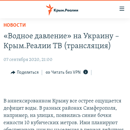
Доступность
ссылки
Вернуться
НОВОСТИ
к
НОВОСТИ
«Водное давление» на Украину –
основному
СПЕЦПРОЕКТЫ
содержанию
Крым.Реалии ТВ (трансляция)
ВОДА
Вернутся
ГРУЗ 200
к
07 сентября 2020, 21:00
ИСТОРИЯ
КАРТА ВОЕННЫХ ОБЪЕКТОВ КРЫМА
главной
ЕЩЕ
Поделиться
Читать без VPN
11 ЛЕТ ОККУПАЦИИ КРЫМА. 11 ИСТОРИЙ СОПРОТИВЛЕНИЯ
навигации
Вернутся
РАДІО СВОБОДА
ИНТЕРАКТИВ
к
КАК ОБОЙТИ БЛОКИРОВКУ
ИНФОГРАФИКА
поиску
В аннексированном Крыму все острее ощущается
ТЕЛЕПРОЕКТ КРЫМ.РЕАЛИИ
дефицит воды. В разных районах Симферополя,
Українською
СОВЕТЫ ПРАВОЗАЩИТНИКОВ
например, на улицах, появились синие бочки
Qırımtatar
емкости 10 кубических метров. Ими планируют
ПРОПАВШИЕ БЕЗ ВЕСТИ