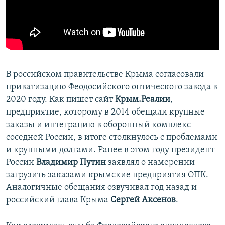
ПРИСОЕДИНЯЙТЕСЬ!
ПОБЕДИТЕЛЕЙ НЕ СУДЯТ?
КРЫМ.НЕПОКОРЕННЫЙ
ELIFBE
УКРАИНСКАЯ ПРОБЛЕМА КРЫМА
В российском правительстве Крыма согласовали
Все сайты RFE/RL
приватизацию Феодосийского оптического завода в
2020 году. Как пишет сайт
Крым.Реалии
,
предприятие, которому в 2014 обещали крупные
заказы и интеграцию в оборонный комплекс
соседней России, в итоге столкнулось с проблемами
и крупными долгами. Ранее в этом году президент
России
Владимир Путин
заявлял о намерении
загрузить заказами крымские предприятия ОПК.
Аналогичные обещания озвучивал год назад и
российский глава Крыма
Сергей Аксенов
.