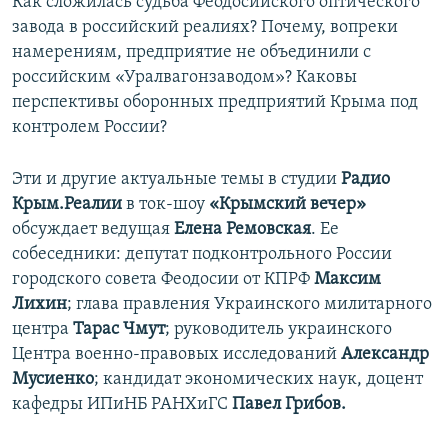
Как сложилась судьба Феодосийского оптического
завода в российский реалиях? Почему, вопреки
намерениям, предприятие не объединили с
российским «Уралвагонзаводом»? Каковы
перспективы оборонных предприятий Крыма под
контролем России?
Эти и другие актуальные темы в студии
Радио
Крым.Реалии
в ток-шоу
«Крымский вечер»
обсуждает ведущая
Елена Ремовская
. Ее
собеседники: депутат подконтрольного России
городского совета Феодосии от КПРФ
Максим
Лихин
; глава правления Украинского милитарного
центра
Тарас Чмут
; руководитель украинского
Центра военно-правовых исследований
Александр
Мусиенко
; кандидат экономических наук, доцент
кафедры ИПиНБ РАНХиГС
Павел Грибов.