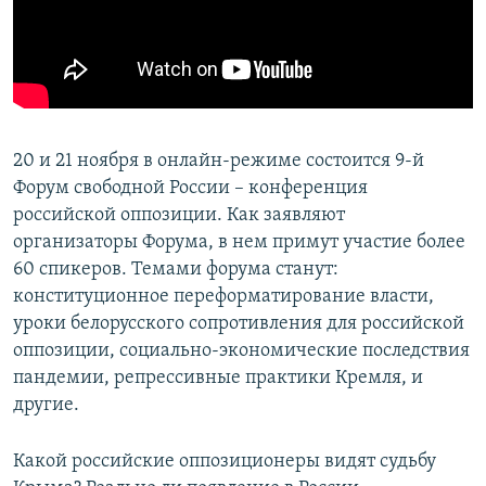
ПРИСОЕДИНЯЙТЕСЬ!
ПОБЕДИТЕЛЕЙ НЕ СУДЯТ?
КРЫМ.НЕПОКОРЕННЫЙ
ELIFBE
УКРАИНСКАЯ ПРОБЛЕМА КРЫМА
20 и 21 ноября в онлайн-режиме состоится 9-й
Все сайты RFE/RL
Форум свободной России – конференция
российской оппозиции. Как заявляют
организаторы Форума, в нем примут участие более
60 спикеров. Темами форума станут:
конституционное переформатирование власти,
уроки белорусского сопротивления для российской
оппозиции, социально-экономические последствия
пандемии, репрессивные практики Кремля, и
другие.
Какой российские оппозиционеры видят судьбу