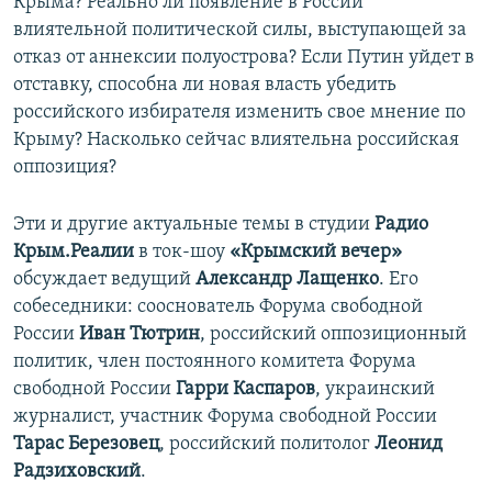
Крыма? Реально ли появление в России
влиятельной политической силы, выступающей за
отказ от аннексии полуострова? Если Путин уйдет в
отставку, способна ли новая власть убедить
российского избирателя изменить свое мнение по
Крыму? Насколько сейчас влиятельна российская
оппозиция?
Эти и другие актуальные темы в студии
Радио
Крым.Реалии
в ток-шоу
«Крымский вечер»
обсуждает ведущий
Александр Лащенко
. Его
собеседники: сооснователь Форума свободной
России
Иван Тютрин
, российский оппозиционный
политик, член постоянного комитета Форума
свободной России
Гарри Каспаров
, украинский
журналист, участник Форума свободной России
Тарас Березовец
, российский политолог
Леонид
Радзиховский
.