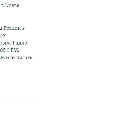
 в Киеве
м.Реалии в
лах
Крым. Радио
05.9 FM.
26 или писать