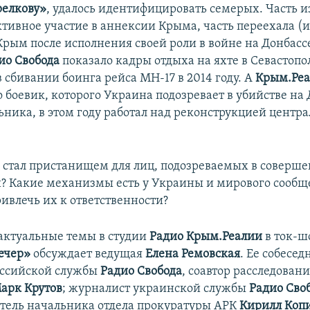
релкову»
, удалось идентифицировать семерых. Часть и
тивное участие в аннексии Крыма, часть переехала (
Крым после исполнения своей роли в войне на Донбассе
ио Свобода
показало кадры отдыха на яхте в Севастопо
 сбивании боинга рейса МН-17 в 2014 году. А
Крым.Ре
 боевик, которого Украина подозревает в убийстве на 
ьника, в этом году работал над реконструкцией центр
стал пристанищем для лиц, подозреваемых в соверш
? Какие механизмы есть у Украины и мирового сообще
ривлечь их к ответственности?
 актуальные темы в студии
Радио Крым.Реалии
в ток-ш
ечер»
обсуждает ведущая
Елена Ремовская
. Ее собесед
оссийской службы
Радио Свобода
, соавтор расследован
арк Крутов
; журналист украинской службы
Радио Сво
итель начальника отдела прокуратуры АРК
Кирилл Коп