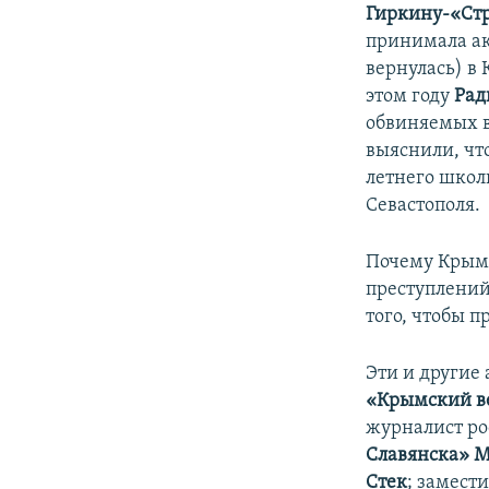
Гиркину-«Ст
принимала ак
вернулась) в 
этом году
Рад
обвиняемых в
выяснили, что
летнего школ
Севастополя.
Почему Крым 
преступлений
того, чтобы п
Эти и другие
«Крымский в
журналист р
Славянска» М
Стек
; замест