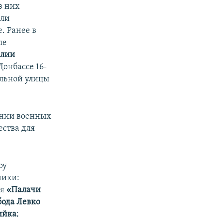
з них
или
. Ранее в
ле
алии
Донбассе 16-
альной улицы
ении военных
ства для
оу
ники:
ия
«Палачи
бода Левко
ийка
;