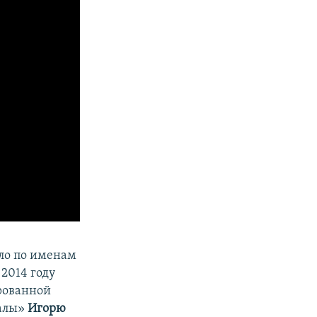
ало по именам
2014 году
рованной
налы»
Игорю