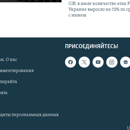
CIR: в июле количество атак 
Украине выросло на 72% по 
с июнем
ПРИСОЕДИНЯЙТЕСЬ!
и. О нас
омментирования
опирайта
вязь
ащиты персональных данных
U