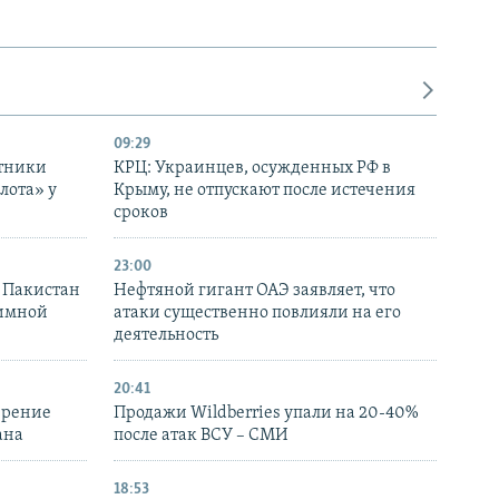
09:29
отники
КРЦ: Украинцев, осужденных РФ в
лота» у
Крыму, не отпускают после истечения
сроков
23:00
и Пакистан
Нефтяной гигант ОАЭ заявляет, что
аимной
атаки существенно повлияли на его
деятельность
20:41
ирение
Продажи Wildberries упали на 20-40%
ана
после атак ВСУ – СМИ
18:53