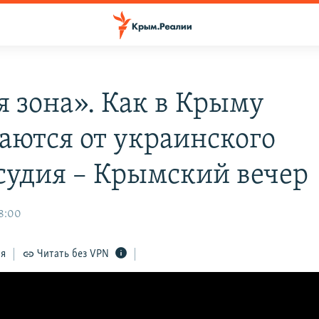
я зона». Как в Крыму
аются от украинского
судия – Крымский вечер
8:00
ся
Читать без VPN