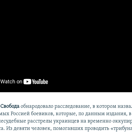
 Свобода
обнародовало расследование, в котором назв
ых Россией боевиков, которые, по данным издания, в 
несудебные расстрелы украинцев на временно оккупи
са. Из девяти человек, помогавших проводить «трибу