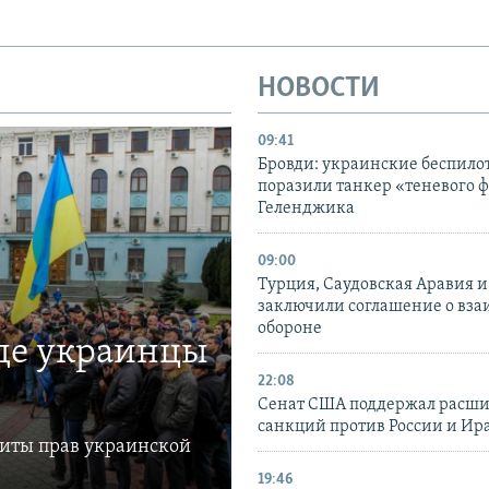
НОВОСТИ
09:41
Бровди: украинские беспил
поразили танкер «теневого ф
Геленджика
09:00
Турция, Саудовская Аравия 
заключили соглашение о вз
обороне
где украинцы
22:08
Сенат США поддержал расш
санкций против России и Ир
щиты прав украинской
19:46