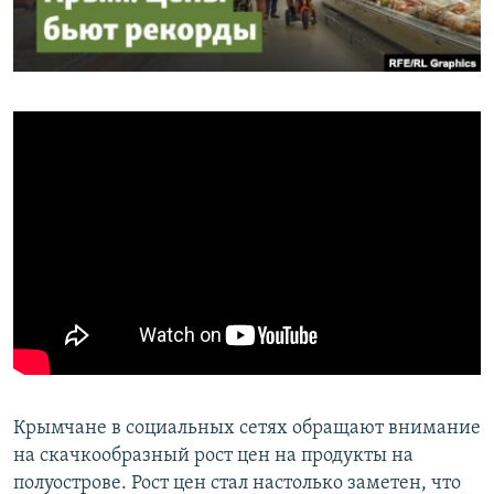
ПРИСОЕДИНЯЙТЕСЬ!
ПОБЕДИТЕЛЕЙ НЕ СУДЯТ?
КРЫМ.НЕПОКОРЕННЫЙ
ELIFBE
УКРАИНСКАЯ ПРОБЛЕМА КРЫМА
Все сайты RFE/RL
Крымчане в социальных сетях обращают внимание
на скачкообразный рост цен на продукты на
полуострове. Рост цен стал настолько заметен, что