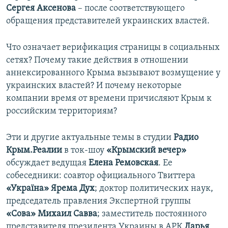
Сергея Аксенова
– после соответствующего
обращения представителей украинских властей.
Что означает верификация страницы в социальных
сетях? Почему такие действия в отношении
аннексированного Крыма вызывают возмущение у
украинских властей? И почему некоторые
компании время от времени причисляют Крым к
российским территориям?
Эти и другие актуальные темы в студии
Радио
Крым.Реалии
в ток-шоу
«Крымский вечер»
обсуждает ведущая
Елена Ремовская
. Ее
собеседники: соавтор официального Твиттера
«Україна»
Ярема Дух
; доктор политических наук,
председатель правления Экспертной группы
«Сова»
Михаил Савва
; заместитель постоянного
представителя президента Украины в АРК
Дарья