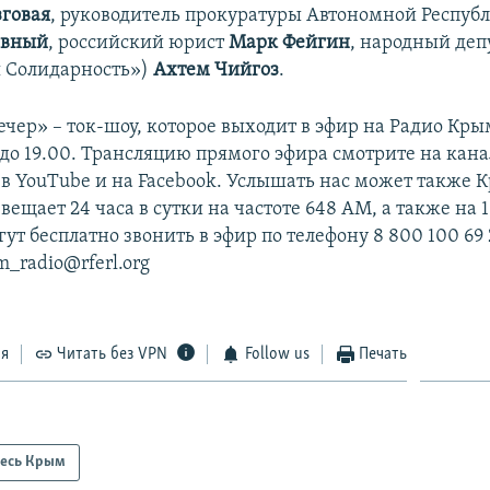
говая
, руководитель прокуратуры Автономной Респу
овный
, российский юрист
Марк Фейгин
, народный деп
 Солидарность»)
Ахтем Чийгоз
.
чер» – ток-шоу, которое выходит в эфир на Радио Кры
 до 19.00. Трансляцию прямого эфира смотрите на кан
в YouTube и на Facebook. Услышать нас может также 
ещает 24 часа в сутки на частоте 648 АМ, а также на 1
т бесплатно звонить в эфир по телефону 8 800 100 69 
m_radio@rferl.org
ся
Читать без VPN
Follow us
Печать
есь Крым