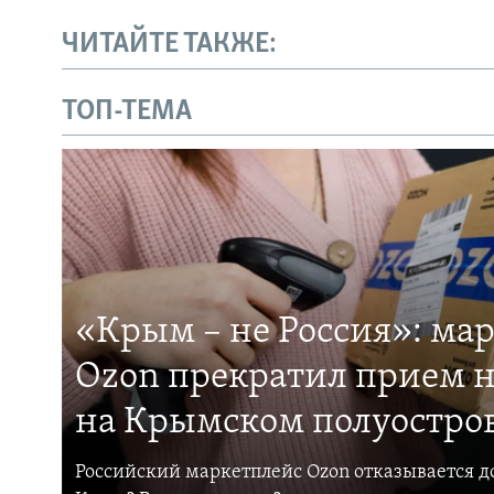
ЧИТАЙТЕ ТАКЖЕ:
ТОП-ТЕМА
«Крым – не Россия»: ма
Ozon прекратил прием н
на Крымском полуостро
Российский маркетплейс Ozon отказывается до