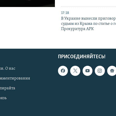
17:18
В Украине вынесли приговор
судьям из Крыма по статье о 
Прокуратура АРК
ПРИСОЕДИНЯЙТЕСЬ!
и. О нас
омментирования
опирайта
вязь