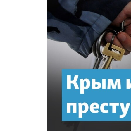
ПОБЕДИТЕЛЕЙ НЕ СУДЯТ?
КРЫМ.НЕПОКОРЕННЫЙ
ELIFBE
УКРАИНСКАЯ ПРОБЛЕМА КРЫМА