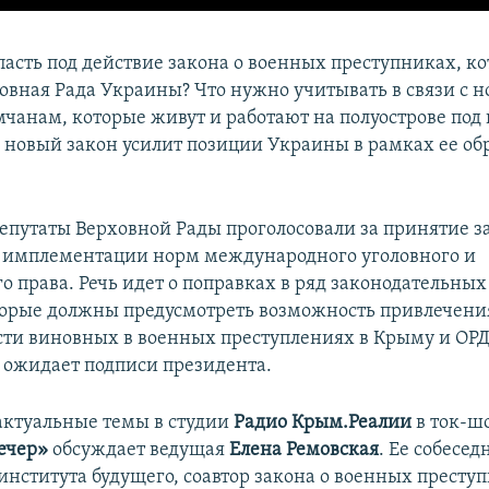
пасть под действие закона о военных преступниках, к
овная Рада Украины? Что нужно учитывать в связи с 
чанам, которые живут и работают на полуострове под
к новый закон усилит позиции Украины в рамках ее о
депутаты Верховной Рады проголосовали за принятие з
 имплементации норм международного уголовного и
о права. Речь идет о поправках в ряд законодательных
орые должны предусмотреть возможность привлечени
сти виновных в военных преступлениях в Крыму и ОР
 ожидает подписи президента.
 актуальные темы в студии
Радио Крым.Реалии
в ток-ш
ечер»
обсуждает ведущая
Елена Ремовская
. Ее собесед
института будущего, соавтор закона о военных престу