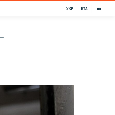
УКР
КТА
–