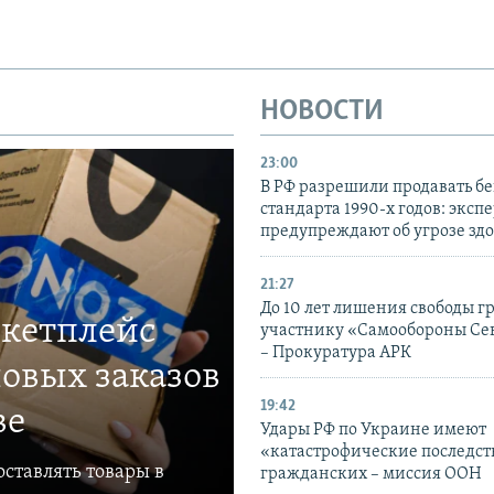
НОВОСТИ
23:00
В РФ разрешили продавать б
стандарта 1990-х годов: эксп
предупреждают об угрозе зд
21:27
До 10 лет лишения свободы г
ркетплейс
участнику «Самообороны Се
– Прокуратура АРК
овых заказов
19:42
ве
Удары РФ по Украине имеют
«катастрофические последст
ставлять товары в
гражданских – миссия ООН