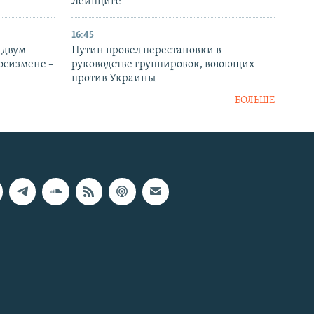
Лейпциге
16:45
 двум
Путин провел перестановки в
госизмене –
руководстве группировок, воюющих
против Украины
БОЛЬШЕ