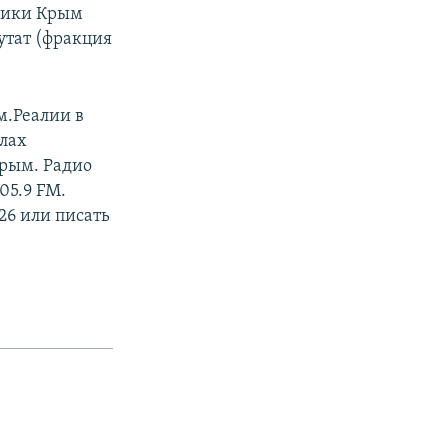
блики Крым
утат (фракция
м.Реалии в
алах
Крым. Радио
05.9 FM.
26 или писать