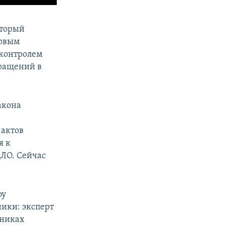
оторый
новым
 контролем
бращений в
акона
 актов
я к
ДЛО. Сейчас
оу
ники: эксперт
пниках