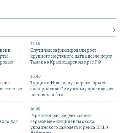
22:36
ензин
Спутники зафиксировали рост
ерты
крупного нефтяного пятна возле порта
оровью
Тамань в Краснодарском крае РФ
20:40
розит
Турция и Ирак ведут переговоры об
вастополя»
альтернативе Ормузскому проливу для
поставок нефти
18:05
Германия расследует «очень
вия» для
серьезные» инциденты около
украинского самолета и рейса DHL в