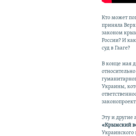
Кто может по
приняла Верх
законом крым
России? И ка
суд в Гааге?
В конце мая 
относительно
гуманитарног
Украины, кот
ответственно
законопроект
Эту и другие
«Крымский в
Украинского 