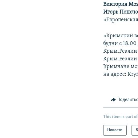
Виктория Моз
Игорь Поноч
«Европейская
«Крымский ве
будни с 18.00
Крым.Реалии 
Крым.Реалии в
Крымчане могу
на адрес: Kry
Поделить
This item is part of
Новости
В