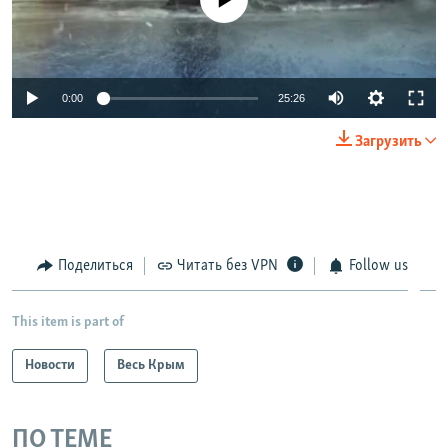
Auto
0:00
25:26
270p
Загрузить
360p
Auto
270p
360p
404p
404p
1080p
1080p
Поделиться
Читать без VPN
Follow us
This item is part of
Новости
Весь Крым
ПО ТЕМЕ