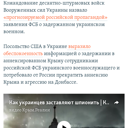
Командование десантно-штурмовых войск
Вооруженных сил Украины назвало
«прогнозируемой российской пропагандой»
заявления ФСБ о задержанном украинском
военном.
Посольство США в Украине
выразило
обеспокоенность
информацией о задержании в
аннексированном Крыму сотрудниками
российской ФСБ украинского военнослужащего и
потребовало от России прекратить аннексию
Крыма и агрессию на Донбассе.
Как украинцев заставляют шпионить | Крым.Реалии ТВ (видео)
видео
Крым.Реалии
No media source currently available