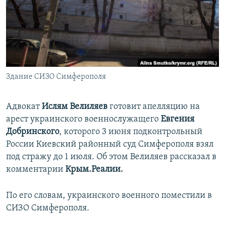
ПРИСОЕДИНЯЙТЕСЬ!
ПОБЕДИТЕЛЕЙ НЕ СУДЯТ?
КРЫМ.НЕПОКОРЕННЫЙ
ELIFBE
УКРАИНСКАЯ ПРОБЛЕМА КРЫМА
Все сайты RFE/RL
Здание СИЗО Симферополя
Адвокат
Ислям Велиляев
готовит апелляцию на
арест украинского военнослужащего
Евгения
Добринского
, которого 3 июня подконтрольный
России Киевский районный суд Симферополя взял
под стражу до 1 июля. Об этом Велиляев рассказал в
комментарии
Крым.Реалии.
По его словам, украинского военного поместили в
СИЗО Симферополя.