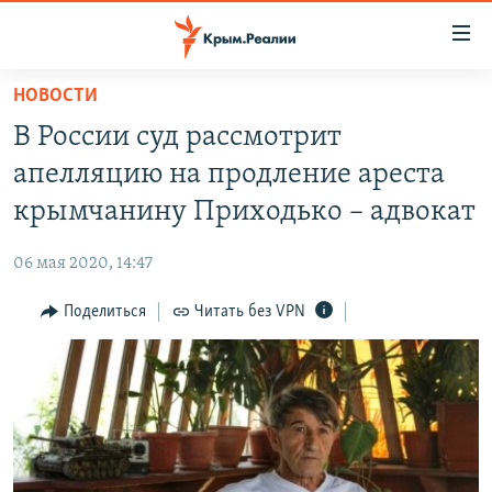
Доступность
ссылки
Вернуться
НОВОСТИ
к
НОВОСТИ
В России суд рассмотрит
основному
СПЕЦПРОЕКТЫ
содержанию
апелляцию на продление ареста
ВОДА
Вернутся
ГРУЗ 200
крымчанину Приходько – адвокат
к
ИСТОРИЯ
КАРТА ВОЕННЫХ ОБЪЕКТОВ КРЫМА
главной
06 мая 2020, 14:47
ЕЩЕ
11 ЛЕТ ОККУПАЦИИ КРЫМА. 11 ИСТОРИЙ СОПРОТИВЛЕНИЯ
навигации
Вернутся
Поделиться
Читать без VPN
РАДІО СВОБОДА
ИНТЕРАКТИВ
к
КАК ОБОЙТИ БЛОКИРОВКУ
ИНФОГРАФИКА
поиску
ТЕЛЕПРОЕКТ КРЫМ.РЕАЛИИ
Українською
СОВЕТЫ ПРАВОЗАЩИТНИКОВ
Qırımtatar
ПРОПАВШИЕ БЕЗ ВЕСТИ