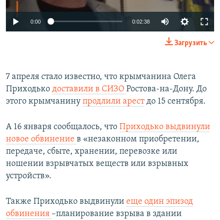
0:00
0:02:38
Загрузить
7 апреля стало известно, что крымчанина Олега
Приходько
доставили в СИЗО
Ростова-на-Дону. До
этого крымчанину
продлили арест
до 15 сентября.
А 16 января сообщалось, что
Приходько выдвинули
новое обвинение
в «незаконном приобретении,
передаче, сбыте, хранении, перевозке или
ношении взрывчатых веществ или взрывных
устройств​».
Также Приходько выдвинули
еще один эпизод
обвинения
–планирование взрыва в здании