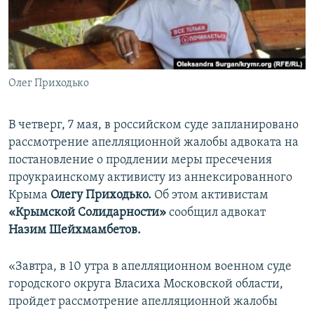
ПРИСОЕДИНЯЙТЕСЬ!
ПОБЕДИТЕЛЕЙ НЕ СУДЯТ?
КРЫМ.НЕПОКОРЕННЫЙ
ELIFBE
Олег Приходько
УКРАИНСКАЯ ПРОБЛЕМА КРЫМА
Все сайты RFE/RL
В четверг, 7 мая, в российском суде запланировано
рассмотрение апелляционной жалобы адвоката на
постановление о продлении меры пресечения
проукраинскому активисту из аннексированного
Крыма
Олегу Приходько.
Об этом активистам
«Крымской Солидарности»
сообщил адвокат
Назим Шейхмамбетов.
«Завтра, в 10 утра в апелляционном военном суде
городского округа Власиха Московской области,
пройдет рассмотрение апелляционной жалобы