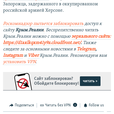
Запорожца, задержанного в оккупированном
российской армией Херсоне.
Роскомнадзор пытается заблокировать
доступ к
сайту
Крым.Реалии
.
Беспрепятственно читать
Крым.Реалии мож
но с помощью
зеркального сайта:
https://d1axlkqxm41y9z.cloudfront.net/
. ​
Также
следите за основными новостями в
Telegram
,
Instagra
m
и
Viber
Крым.Реалии. Рекомендуем вам
установить
VPN
.
Сайт заблокирован?
читать >
Обойдите блокировку!
Поделиться
Читать без VPN
Follow us