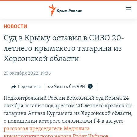
Доступность
ссылки
Вернуться
НОВОСТИ
к
НОВОСТИ
Суд в Крыму оставил в СИЗО 20-
основному
СПЕЦПРОЕКТЫ
содержанию
летнего крымского татарина из
ВОДА
Вернутся
ГРУЗ 200
Херсонской области
к
ИСТОРИЯ
КАРТА ВОЕННЫХ ОБЪЕКТОВ КРЫМА
главной
25 октября 2022, 19:36
ЕЩЕ
11 ЛЕТ ОККУПАЦИИ КРЫМА. 11 ИСТОРИЙ СОПРОТИВЛЕНИЯ
навигации
Вернутся
Поделиться
Читать без VPN
РАДІО СВОБОДА
ИНТЕРАКТИВ
к
Подконтрольный России Верховный суд Крыма 24
КАК ОБОЙТИ БЛОКИРОВКУ
ИНФОГРАФИКА
поиску
октября оставил под арестом 20-летнего крымского
ТЕЛЕПРОЕКТ КРЫМ.РЕАЛИИ
татарина Аппаза Куртамета из Херсонской области,
Українською
о похищении которого силовиками РФ в августе
СОВЕТЫ ПРАВОЗАЩИТНИКОВ
Qırımtatar
рассказал председатель Меджлиса
ПРОПАВШИЕ БЕЗ ВЕСТИ
крымскотатарского народа Рефат Чубаров
.