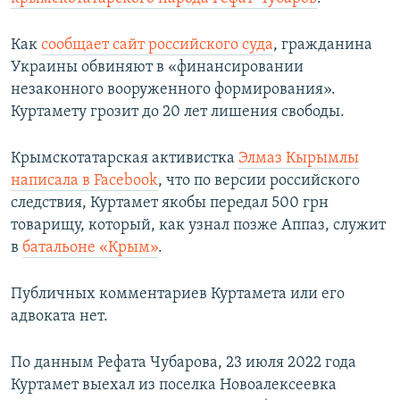
ПРИСОЕДИНЯЙТЕСЬ!
ПОБЕДИТЕЛЕЙ НЕ СУДЯТ?
Как
сообщает сайт российского суда
, гражданина
КРЫМ.НЕПОКОРЕННЫЙ
Украины обвиняют в «финансировании
ELIFBE
незаконного вооруженного формирования».
Куртамету грозит до 20 лет лишения свободы.
УКРАИНСКАЯ ПРОБЛЕМА КРЫМА
Все сайты RFE/RL
Крымскотатарская активистка
Элмаз Кырымлы
написала в Facebook
, что
по версии российского
следствия, Куртамет якобы передал 500 грн
товарищу, который, как узнал позже Аппаз, служит
в
батальоне «Крым»
.
Публичных комментариев Куртамета или его
адвоката нет.
По данным Рефата Чубарова, 23 июля 2022 года
Куртамет выехал из поселка Новоалексеевка