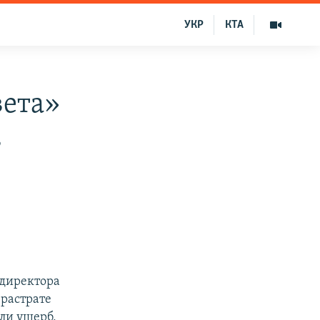
УКР
КТА
вета»
в
 директора
 растрате
ли ущерб,