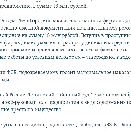
редприятию, в сумме 18 млн рублей.
19 года ГБУ «Горсвет» заключило с частной фирмой дог
роектно-сметной документации по капитальному ремо
вещения на сумму 18 млн рублей. Вступив в преступны
м фирмы, имея умысел на растрату денежных средств,
 акт приемки и произвел взаиморасчет за фактически
е работы по условиям договора», – утверждают в ведо
и ФСБ, подозреваемому грозит максимальное наказан
оды.
ый России Ленинский районный суд Севастополя изб
ля экс-руководителя предприятия в виде содержания по
ние ареста на имущество.
е уголовного дела продолжается, сообщили в ФСБ. Одн