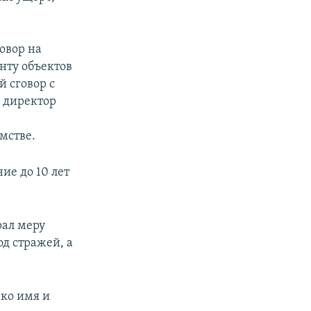
овор на
нту объектов
й сговор с
 директор
мстве.
ие до 10 лет
рал меру
д стражей, а
ако имя и