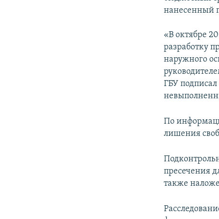
ПОБЕДИТЕЛЕЙ НЕ СУДЯТ?
нанесенный п
КРЫМ.НЕПОКОРЕННЫЙ
«В октябре 20
ELIFBE
разработку п
УКРАИНСКАЯ ПРОБЛЕМА КРЫМА
наружного ос
руководителе
ГБУ подписал
невыполненны
По информаци
лишения своб
Подконтрольн
пресечения д
также наложе
Расследовани