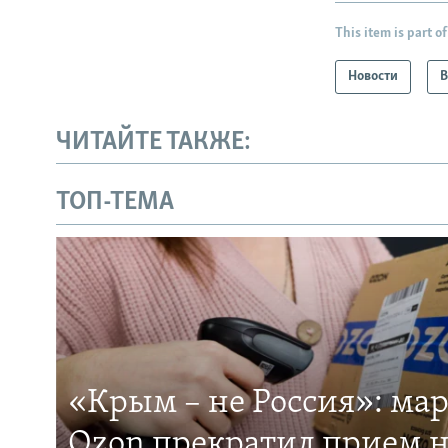
This item is part of
Новости
В
ЧИТАЙТЕ ТАКЖЕ:
ТОП-ТЕМА
«Крым – не Россия»: ма
Ozon прекратил прием н