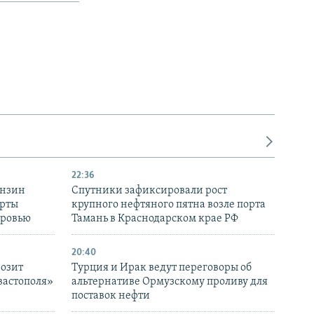
22:36
ензин
Спутники зафиксировали рост
ерты
крупного нефтяного пятна возле порта
оровью
Тамань в Краснодарском крае РФ
20:40
розит
Турция и Ирак ведут переговоры об
вастополя»
альтернативе Ормузскому проливу для
поставок нефти