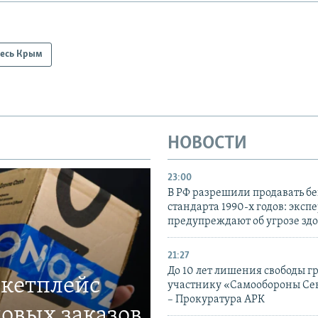
есь Крым
НОВОСТИ
23:00
В РФ разрешили продавать б
стандарта 1990-х годов: эксп
предупреждают об угрозе зд
21:27
До 10 лет лишения свободы г
ркетплейс
участнику «Самообороны Се
– Прокуратура АРК
овых заказов