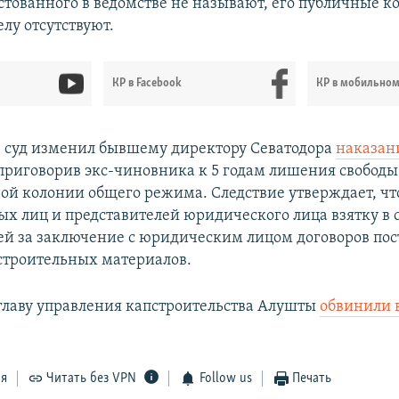
тованного в ведомстве не называют, его публичные 
лу отсутствуют.
КР в Facebook
КР в мобильно
е суд изменил бывшему директору Севатодора
наказани
приговорив экс-чиновника к 5 годам лишения свободы
ой колонии общего режима. Следствие утверждает, чт
ых лиц и представителей юридического лица взятку в 
лей за заключение с юридическим лицом договоров по
строительных материалов.
-главу управления капстроительства Алушты
обвинили 
ся
Читать без VPN
Follow us
Печать