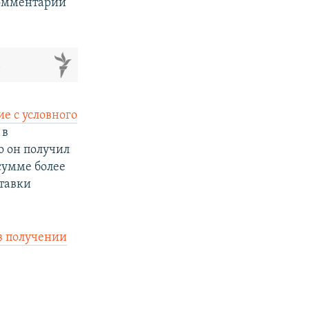
комментарии
м
е с условного
 в
о он получил
сумме более
ставки
в получении