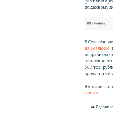
фамилию арес
по данному де
КР в YouTube
В Севастопол
на реальное,
исправительн
от должностн
500 тыс. руб
продукции и 
В январе экс
взятки.
Поделить