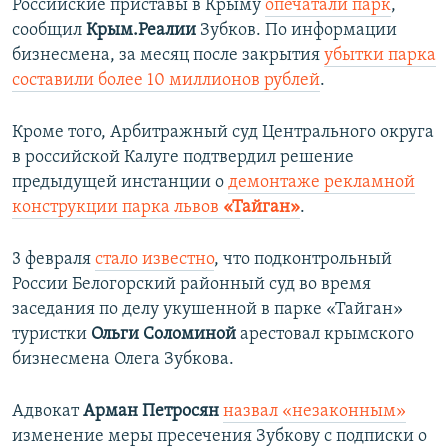
Российские приставы в Крыму
опечатали парк
,
сообщил
Крым.Реалии
Зубков. По информации
бизнесмена,
за месяц после закрытия
убытки парка
составили более 10 миллионов рублей
.
Кроме того, Арбитражный суд Центрального округа
в российской Калуге подтвердил решение
предыдущей инстанции о
демонтаже рекламной
конструкции парка львов
«Тайган»
.
3 февраля
стало известно
, что подконтрольный
России Белогорский районный суд во время
заседания по делу укушенной в парке «Тайган»
туристки
Ольги Соломиной
арестовал крымского
бизнесмена Олега Зубкова.
Адвокат
Арман Петросян
назвал «незаконным»
изменение меры пресечения
Зубкову с подписки о