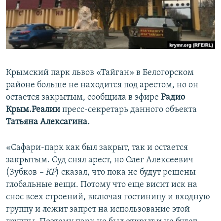
ПРИСОЕДИНЯЙТЕСЬ!
ПОБЕДИТЕЛЕЙ НЕ СУДЯТ?
КРЫМ.НЕПОКОРЕННЫЙ
ELIFBE
УКРАИНСКАЯ ПРОБЛЕМА КРЫМА
Крымский парк львов «Тайган» в Белогорском
Все сайты RFE/RL
районе больше не находится под арестом, но он
остается закрытым, сообщила в эфире
Радио
Крым.Реалии
пресс-секретарь данного объекта
Татьяна Алексагина.
«Сафари-парк как был закрыт, так и остается
закрытым. Суд снял арест, но Олег Алексеевич
(Зубков
– КР
) сказал, что пока не будут решены
глобальные вещи. Потому что еще висит иск на
снос всех строений, включая гостиницу и входную
группу и лежит запрет на использование этой