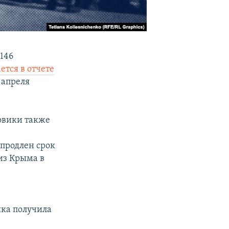
146
ется в отчете
 апреля
ловики также
 продлен срок
 из Крыма в
ика получила