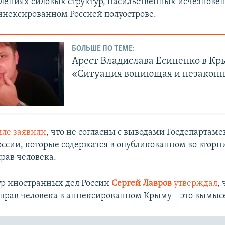
блениях силовых структур, насильственных исчезнове
ннексированном Россией полуострове.
БОЛЬШЕ ПО ТЕМЕ:
Арест Владислава Есипенко в Кр
«Ситуация вопиющая и незакон
мле заявили
, что не согласны с выводами Госдепартам
ссии, которые содержатся в опубликованном во вторн
рав человека.
р иностранных дел России
Сергей Лавров
утверждал
,
прав человека в аннексированном Крыму – это вымыс