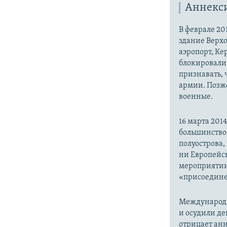
Аннекс
В феврале 20
здание Верх
аэропорт, Ке
блокировали 
признавать,
армии. Позже
военные.
16 марта 20
большинство
полуострова,
ни Европейск
мероприятии
«присоедине
Международн
и осудили де
отрицает анн