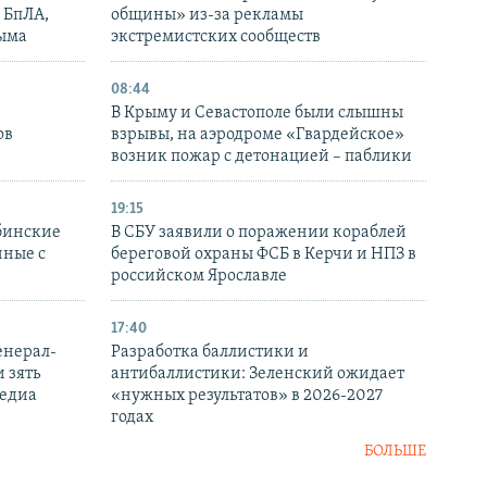
 БпЛА,
общины» из-за рекламы
рыма
экстремистских сообществ
08:44
В Крыму и Севастополе были слышны
ов
взрывы, на аэродроме «Гвардейское»
возник пожар с детонацией – паблики
19:15
бинские
В СБУ заявили о поражении кораблей
нные с
береговой охраны ФСБ в Керчи и НПЗ в
российском Ярославле
17:40
енерал-
Разработка баллистики и
 зять
антибаллистики: Зеленский ожидает
медиа
«нужных результатов» в 2026-2027
годах
БОЛЬШЕ