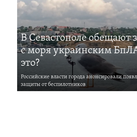
В Севастополе обещают 
с моря украинским БпЛА
это?
Российские власти города анонсировали появ
защиты от беспилотников