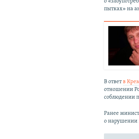
о «злоупотре
пытках» на а
В ответ
в Кре
отношении Ро
соблюдении п
Ранее минист
о нарушении 