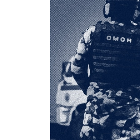
ПОБЕДИТЕЛЕЙ НЕ СУДЯТ?
КРЫМ.НЕПОКОРЕННЫЙ
ELIFBE
УКРАИНСКАЯ ПРОБЛЕМА КРЫМА