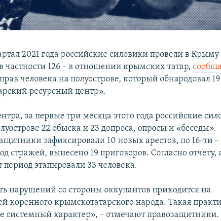
артал 2021 года российские силовики провели в Крыму 
в частности 126 – в отношении крымских татар,
сообща
прав человека на полуострове, который обнародовал 19
рский ресурсный центр».
нтра, за первые три месяца этого года российские си
луострове 22 обыска и 23 допроса, опросы и «беседы».
ащитники зафиксировали 10 новых арестов, по 16-ти –
д стражей, вынесено 19 приговоров. Согласно отчету,
т период этапировали 33 человека.
ть нарушений со стороны оккупантов приходится на
ей коренного крымскотатарского народа. Такая практ
ве системный характер», – отмечают правозащитники.