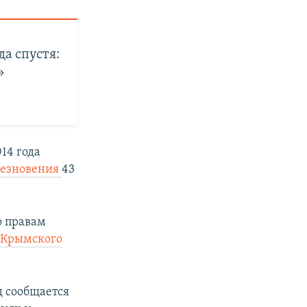
а спустя:
»
14 года
чезновения
43
о правам
 Крымского
д сообщается