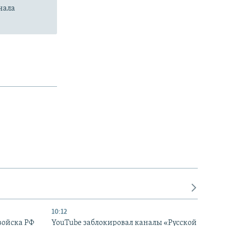
чала
10:12
войска РФ
YouTube заблокировал каналы «Русской