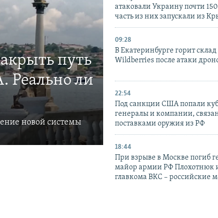
атаковали Украину почти 150
часть из них запускали из К
09:28
В Екатеринбурге горит склад
закрыть путь
Wildberries после атаки дрон
. Реально ли
22:54
Под санкции США попали ку
генералы и компании, связа
ление новой системы
поставками оружия из РФ
18:44
При взрыве в Москве погиб г
майор армии РФ Плохотнюк и
главкома ВКС – российские 