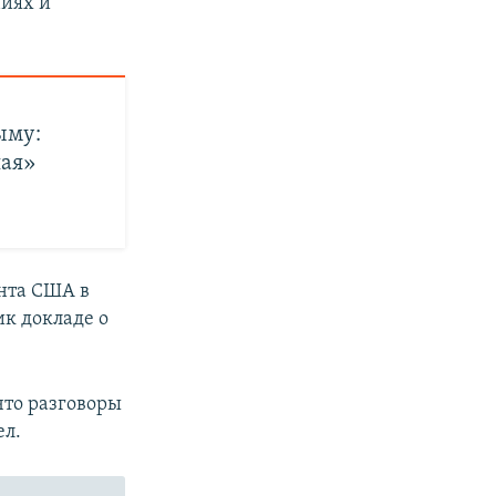
ниях и
ыму:
ная»
ента США в
ик докладе о
 что разговоры
ел.