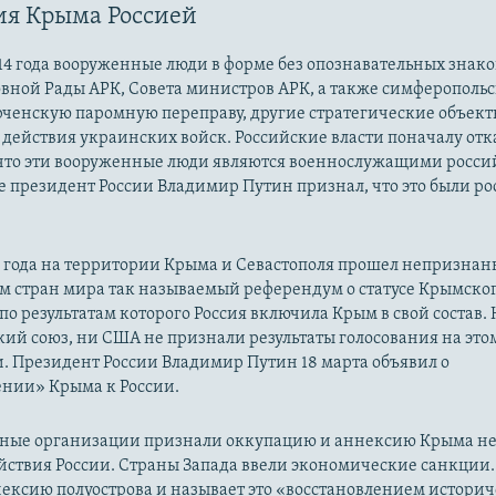
ия Крыма Россией
14 года вооруженные люди в форме без опознавательных знако
овной Рады АРК, Совета министров АРК, а также симферополь
рченскую паромную переправу, другие стратегические объект
действия украинских войск. Российские власти поначалу от
 что эти вооруженные люди являются военнослужащими росси
 президент России Владимир Путин признал, что это были р
14 года на территории Крыма и Севастополя прошел непризна
м стран мира так называемый референдум о статусе Крымско
 по результатам которого Россия включила Крым в свой состав.
ий союз, ни США не признали результаты голосования на это
. Президент России Владимир Путин 18 марта объявил о
нии» Крыма к России.
ые организации признали оккупацию и аннексию Крыма н
йствия России. Страны Запада ввели экономические санкции.
ексию полуострова и называет это «восстановлением истори