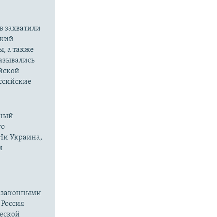
в захватили
ский
ы, а также
казывались
йской
оссийские
нный
го
 Ни Украина,
м
езаконными
 Россия
ческой