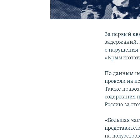
За первый кв
задержаний, 
о нарушении 
«Крымскотата
По данным це
провели на по
Также правоз
содержания по
Россию за это
«Большая час
представител
на полуостро