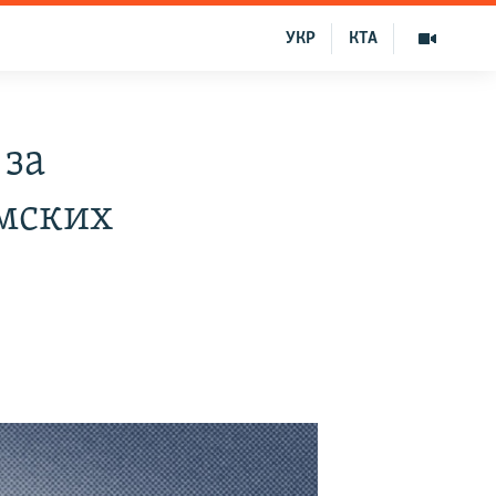
УКР
КТА
 за
ымских