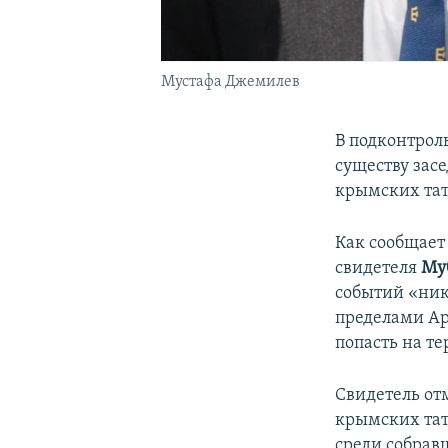
Мустафа Джемилев
В подконтрол
существу зас
крымских та
Как сообщает
свидетеля
Муб
событий «ник
пределами Ар
попасть на т
Свидетель отм
крымских тат
среди собрав