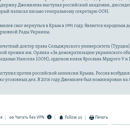
оддержку Джемилева выступал российский академик, диссид
торый написал письмо генеральному секретарю ООН.
илев смог вернуться в Крым в 1991 году. Является народным де
Верховной Рады Украины.
очетный доктор права Сельджукского университета (Турция),
ой премии им. Орлика «За демократизацию украинского общ
далью Нансена (ООН), орденом князя Ярослава Мудрого V и I
выступил против российской аннексии Крыма. Россия возбудил
ко уголовных дел. В 2016 году Джемилев был номинирован н
ся
Читать без VPN
Follow us
Печать