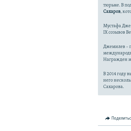
тюрьме. В п
Сахаров
, ко
Мустафа Джем
IX созывов 
Джемилев – п
международн
Награжден ме
В 2014 году 
него несколь
Сахарова.
Поделить