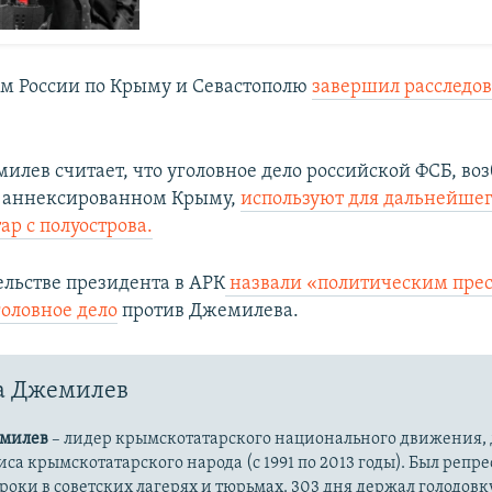
ом России по Крыму и Севастополю
завершил расследо
илев считает, что уголовное дело российской ФСБ, во
в аннексированном Крыму,
используют для дальнейше
ар с полуострова.
ельстве президента в АРК
назвали «политическим пре
головное дело
против Джемилева.
а Джемилев
емилев
– лидер крымскотатарского национального движения, 
са крымскотатарского народа (с 1991 по 2013 годы). Был репре
сроки в советских лагерях и тюрьмах. 303 дня держал голодовк