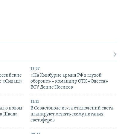
13:27
оссийские
«На Кинбурне армия РФ в глухой
ке «Сиваш»
обороне» – командир ОТК «Одесса»
ВСУ Денис Носиков
11:11
ал о новом
В Севастополе из-за отключений света
ка Шведа
планируют менять схему питания
светофоров