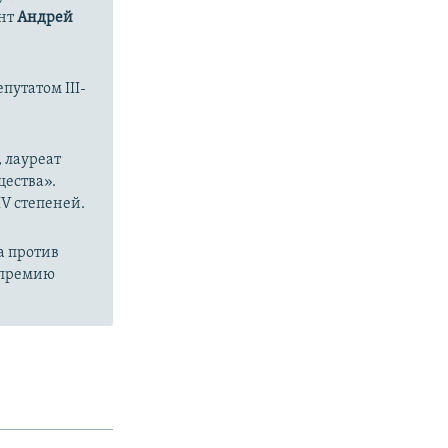
ент
Андрей
путатом III-
 лауреат
ества».
V степеней.
а против
а премию