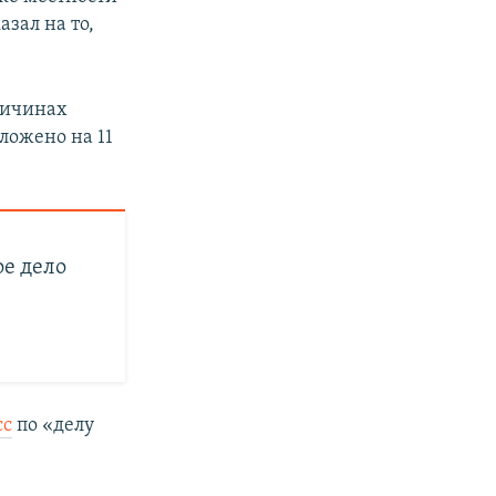
зал на то,
ричинах
ложено на 11
ое дело
сс
по «делу