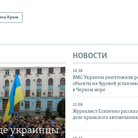
есь Крым
НОВОСТИ
14:18
ВМС Украины уничтожили р
объекты на буровой установ
в Черном море
12:08
Журналист Есипенко рассказ
деле крымского автомехани
где украинцы