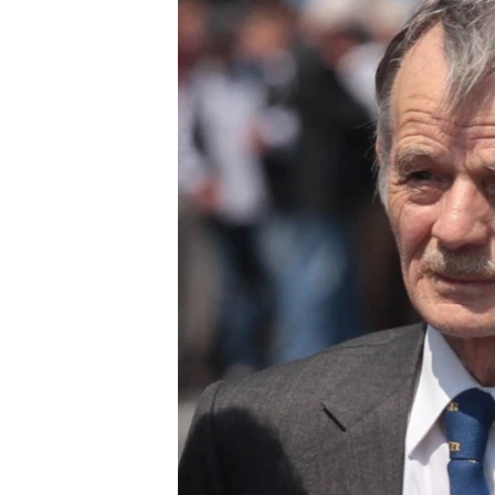
ПОБЕДИТЕЛЕЙ НЕ СУДЯТ?
КРЫМ.НЕПОКОРЕННЫЙ
ELIFBE
УКРАИНСКАЯ ПРОБЛЕМА КРЫМА