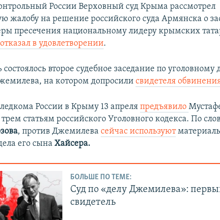
онтрольный России Верховный суд Крыма рассмотрел
ю жалобу на решение российского суда Армянска о з
ры пресечения национальному лидеру крымских тата
и
отказал в удовлетворении
.
ь состоялось второе судебное заседание по уголовному 
жемилева, на котором допросили
свидетеля обвинения
ледкома России в Крыму 13 апреля
предъявило
Мустаф
 трем статьям российского Уголовного кодекса. По сло
зова
, против Джемилева
сейчас используют
материал
дела его сына
Хайсера.
БОЛЬШЕ ПО ТЕМЕ:
Суд по «делу Джемилева»: первы
свидетель