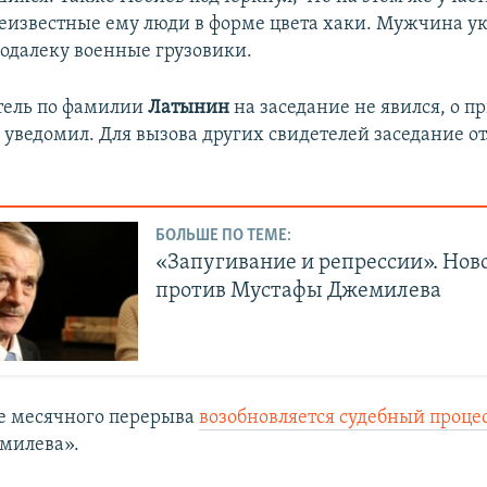
еизвестные ему люди в форме цвета хаки. Мужчина ука
подалеку военные грузовики.
тель по фамилии
Латынин
на заседание не явился, о п
 уведомил. Для вызова других свидетелей заседание от
БОЛЬШЕ ПО ТЕМЕ:
«Запугивание и репрессии». Нов
против Мустафы Джемилева
е месячного перерыва
возобновляется судебный проце
милева».