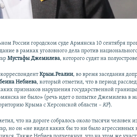
ьном России городском суде Армянска 10 сентября про
едание в рамках уголовного дела против национальног
тар
Мустафы Джемилева
, которого судят на полуостров
 корреспондент
Крым.Реалии
, во время заседания доп
еина Небиева
, который отметил, что в период рассл
аких признаков нарушения государственной границы 
мянска не было» (речь идет о попытке Джемилева в ма
ерриторию Крыма с Херсонской области
– КР
).
етил, что на дороге собралось около тысячи человек и
ар, но он «не видел каких бы то ни было агрессивны
шихся. Также Небиев подчеркнул, что на этом же учас