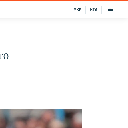
УКР
КТА
го