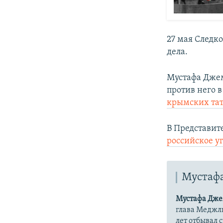
27 мая Следк
дела.​
Мустафа Джем
против него 
крымских тат
В Представит
российское у
Мустаф
Мустафа Дж
глава Меджли
лет отбывал 