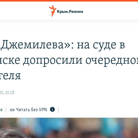
 Джемилева»: на суде в
ске допросили очередно
теля
, 11:13
ся
Читать без VPN