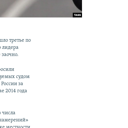
шло третье по
о лидера
е заочно.
росили
едуемых судом
России за
е 2014 года
з числа
х намерений»
тке местности