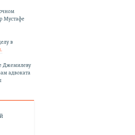
аочном
р Мустафе
делу в
.
е Джемилеву
вам адвоката
ы
й