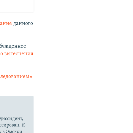
вание
данного
збужденное
го вытеснения
следованием»
диссидент,
ссирован, 15
у в Омской