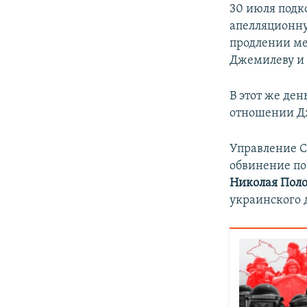
30 июля подк
апелляционну
продлении ме
Джемилеву 
В этот же ден
отношении Д
Управление С
обвинение по
Николая Поло
украинского 