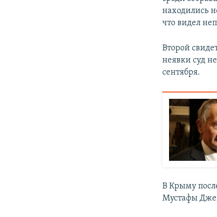
находились н
что видел не
Второй свиде
неявки суд не
сентября.
В Крыму посл
Мустафы Дже