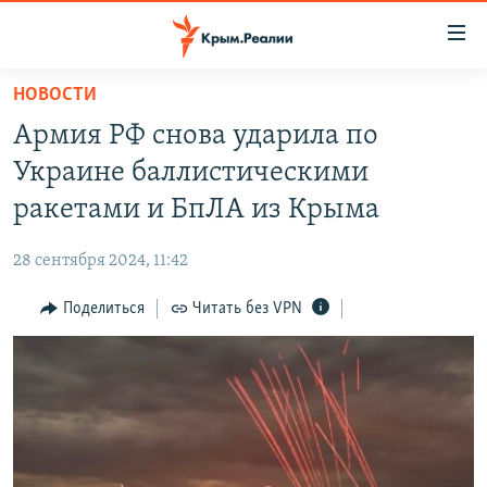
Доступность
ссылки
Вернуться
НОВОСТИ
к
НОВОСТИ
Армия РФ снова ударила по
основному
СПЕЦПРОЕКТЫ
содержанию
Украине баллистическими
ВОДА
Вернутся
ГРУЗ 200
ракетами и БпЛА из Крыма
к
ИСТОРИЯ
КАРТА ВОЕННЫХ ОБЪЕКТОВ КРЫМА
главной
28 сентября 2024, 11:42
ЕЩЕ
11 ЛЕТ ОККУПАЦИИ КРЫМА. 11 ИСТОРИЙ СОПРОТИВЛЕНИЯ
навигации
Вернутся
Поделиться
Читать без VPN
РАДІО СВОБОДА
ИНТЕРАКТИВ
к
КАК ОБОЙТИ БЛОКИРОВКУ
ИНФОГРАФИКА
поиску
ТЕЛЕПРОЕКТ КРЫМ.РЕАЛИИ
Українською
СОВЕТЫ ПРАВОЗАЩИТНИКОВ
Qırımtatar
ПРОПАВШИЕ БЕЗ ВЕСТИ