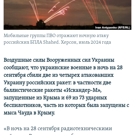
ПРИСОЕДИНЯЙТЕСЬ!
ПОБЕДИТЕЛЕЙ НЕ СУДЯТ?
КРЫМ.НЕПОКОРЕННЫЙ
ELIFBE
Мобильные группы ПВО отражают ночную атаку
УКРАИНСКАЯ ПРОБЛЕМА КРЫМА
российских БПЛА Shahed. Херсон, июль 2024 года
Все сайты RFE/RL
Воздушные силы Вооруженных сил Украины
сообщают, что украинские военные в ночь на 28
сентября сбили две из четырех атаковавших
Украину российских ракет: в частности две
баллистические ракеты «Искандер-М»,
запущенные из Крыма и 69 из 73 ударных
беспилотников, часть из которых была запущены с
мыса Чауда в Крыму.
«В ночь на 28 сентября радиотехническими