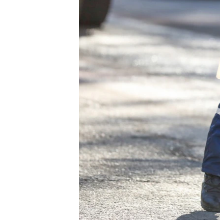
ПОБЕДИТЕЛЕЙ НЕ СУДЯТ?
КРЫМ.НЕПОКОРЕННЫЙ
ELIFBE
УКРАИНСКАЯ ПРОБЛЕМА КРЫМА