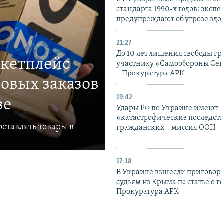
стандарта 1990-х годов: эксп
предупреждают об угрозе зд
21:27
До 10 лет лишения свободы г
ркетплейс
участнику «Самообороны Се
– Прокуратура АРК
овых заказов
19:42
ве
Удары РФ по Украине имеют
«катастрофические последст
ставлять товары в
гражданских – миссия ООН
17:18
В Украине вынесли приговор
судьям из Крыма по статье о 
Прокуратура АРК