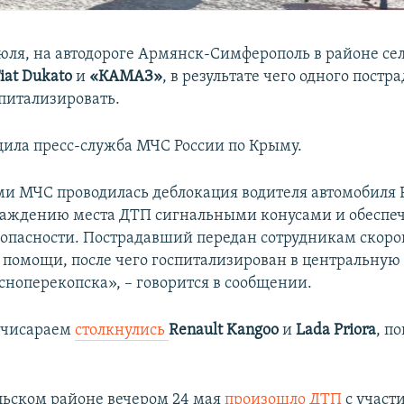
 июля, на автодороге Армянск-Симферополь в районе се
iat Dukato
и
«КАМАЗ»
, в результате чего одного постр
питализировать.
щила пресс-служба МЧС России по Крыму.
и МЧС проводилась деблокация водителя автомобиля Fi
раждению места ДТП сигнальными конусами и обесп
опасности. Пострадавший передан сотрудникам скоро
помощи, после чего госпитализирован в центральную
сноперекопска», – говорится в сообщении.
хчисараем
столкнулись
Renault
Kangoo
и
Lada
Priora
, п
ьском районе вечером 24 мая
произошло ДТП
с участ