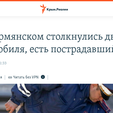
рмянском столкнулись д
обиля, есть пострадавши
1:33
ся
Читать без VPN