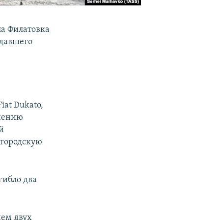
ла Филатовка
адавшего
at Dukato,
ечению
й
 городскую
огибло два
ием двух