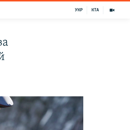
УКР
КТА
ва
й