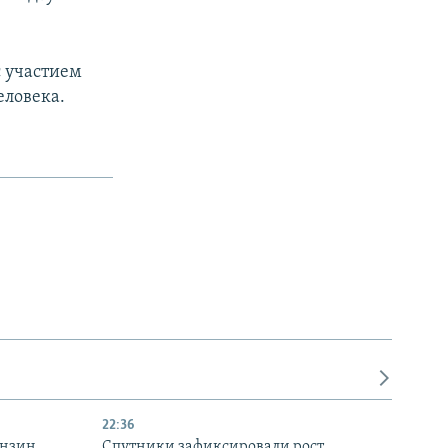
с участием
еловека.
22:36
ензин
Спутники зафиксировали рост