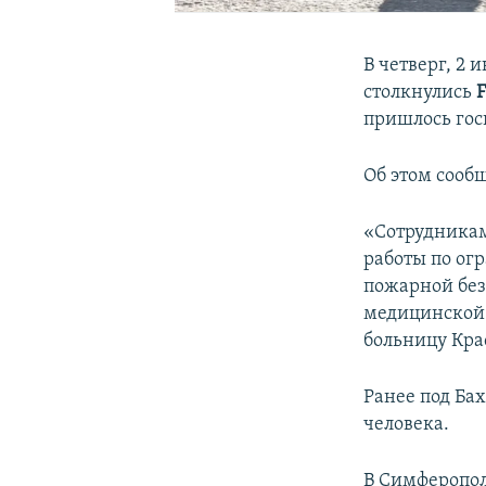
В четверг, 2
столкнулись
F
пришлось гос
Об этом сооб
«Сотрудникам
работы по ог
пожарной без
медицинской 
больницу Кра
Ранее под Ба
человека.
В Симферопол