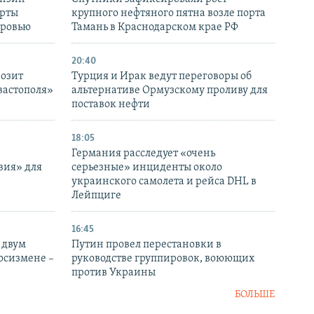
ерты
крупного нефтяного пятна возле порта
оровью
Тамань в Краснодарском крае РФ
20:40
розит
Турция и Ирак ведут переговоры об
вастополя»
альтернативе Ормузскому проливу для
поставок нефти
18:05
Германия расследует «очень
вия» для
серьезные» инциденты около
украинского самолета и рейса DHL в
Лейпциге
16:45
 двум
Путин провел перестановки в
госизмене –
руководстве группировок, воюющих
против Украины
БОЛЬШЕ