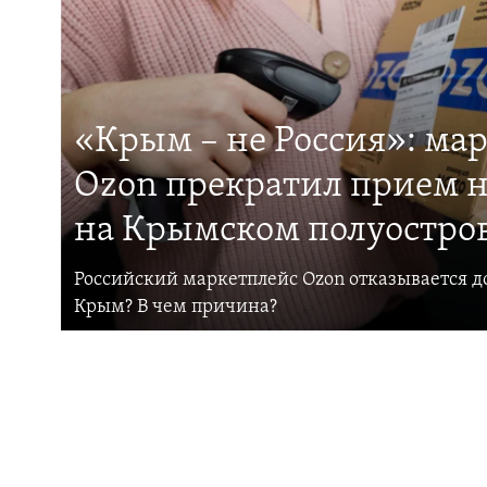
«Крым – не Россия»: ма
Ozon прекратил прием н
на Крымском полуостро
Российский маркетплейс Ozon отказывается до
Крым? В чем причина?