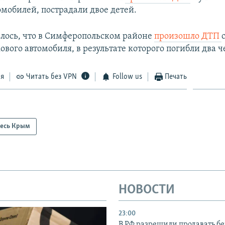
омобилей, пострадали двое детей.
алось, что в Симферопольском районе
произошло ДТП
ового автомобиля, в результате которого погибли два ч
ся
Читать без VPN
Follow us
Печать
есь Крым
НОВОСТИ
23:00
В РФ разрешили продавать б