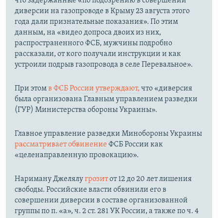
что задержанные «по подозрению в совершении
диверсии на газопроводе в Крыму 23 августа этого
года дали признательные показания». По этим
данным, на «видео допроса двоих из них,
распространенного ФСБ, мужчины подробно
рассказали, от кого получали инструкции и как
устроили подрыв газопровода в селе Перевальное».
При этом
в ФСБ России утверждают,
что «диверсия
была организована Главным управлением разведки
(ГУР) Министерства обороны Украины».
Главное управление разведки Минобороны Украины
рассматривает обвинение
ФСБ России как
«целенаправленную провокацию».
Нариману Джелялу
грозит
от 12 до 20 лет лишения
свободы. Российские власти обвинили его в
совершении диверсии в составе организованной
группы по п. «а», ч. 2 ст. 281 УК России, а также по ч. 4