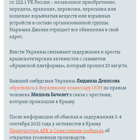
ст. 222.1 УК России – незаконное приобретение,
передача, хранение, перевозка, пересылка или
ношение взрывчатых веществ или взрывных
устройств в составе организованной группы.
Нариман Джелял отрицает все обвинения в свой
адрес.
Власти Украины связывают задержания и аресты
крымскотатарских активистов с саммитом
«Крымской платформы», который прошел 23 августа.
Бывший омбудсман Украины
Людмила Денисова
обратилась к Верховному комиссару ООН
по правам
человека
Мишель Бачелет
в связи с арестами,
которые произошли в Крыму.
После информации об обысках и задержаниях 3-4
сентября 2021 года у активистов в Крыму
Прокуратура АРК и Севастополя сообщала
об
открытии уголовных производств.