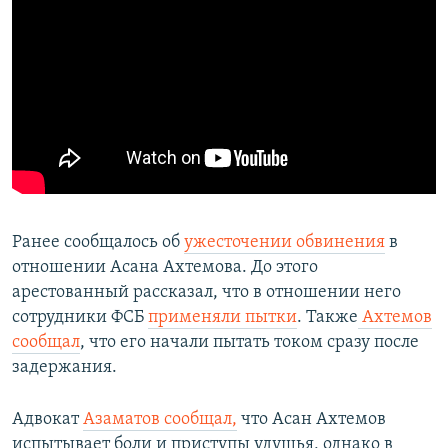
Ранее сообщалось об
ужесточении обвинения
в
отношении Асана Ахтемова. До этого
арестованный рассказал, что в отношении него
сотрудники ФСБ
применяли пытки
. Также
Ахтемов
сообщал
, что его начали пытать током сразу после
задержания.
Адвокат
Азаматов соо
бщал,
что Асан Ахтемов
испытывает боли и приступы удушья, однако в