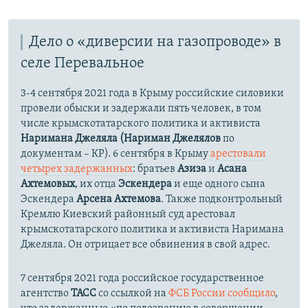
Дело о «диверсии на газопроводе» в
селе Перевальное
3-4 сентября 2021 года в Крыму российские силовики
провели обыски и задержали пять человек, в том
числе крымскотатарского политика и активиста
Наримана Джеляла (Нариман Джелялов
по
документам – КР). 6 сентября в Крыму
арестовали
четырех задержанных
: братьев
Азиза
и
Асана
Ахтемовых
, их отца
Эскендера
и еще одного сына
Эскендера
Арсена Ахтемова
. Также подконтрольный
Кремлю Киевский районный суд арестовал
крымскотатарского политика и активиста Наримана
Джеляла. Он отрицает все обвинения в свой адрес.
7 сентября 2021 года российское государственное
агентство
ТАСС
со ссылкой на
ФСБ России сообщило
,