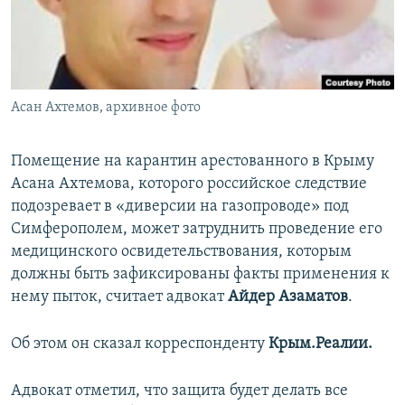
ПРИСОЕДИНЯЙТЕСЬ!
ПОБЕДИТЕЛЕЙ НЕ СУДЯТ?
КРЫМ.НЕПОКОРЕННЫЙ
ELIFBE
Асан Ахтемов, архивное фото
УКРАИНСКАЯ ПРОБЛЕМА КРЫМА
Все сайты RFE/RL
Помещение на карантин арестованного в Крыму
Асана Ахтемова, которого российское следствие
подозревает в «диверсии на газопроводе» под
Симферополем, может затруднить проведение его
медицинского освидетельствования, которым
должны быть зафиксированы факты применения к
нему пыток, считает адвокат
Айдер Азаматов
.
Об этом он сказал корреспонденту
Крым.Реалии.
Адвокат отметил, что защита будет делать все