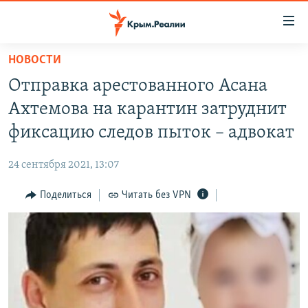
Доступность
ссылки
Вернуться
НОВОСТИ
к
НОВОСТИ
Отправка арестованного Асана
основному
СПЕЦПРОЕКТЫ
содержанию
Ахтемова на карантин затруднит
ВОДА
Вернутся
ГРУЗ 200
фиксацию следов пыток – адвокат
к
ИСТОРИЯ
КАРТА ВОЕННЫХ ОБЪЕКТОВ КРЫМА
главной
24 сентября 2021, 13:07
ЕЩЕ
11 ЛЕТ ОККУПАЦИИ КРЫМА. 11 ИСТОРИЙ СОПРОТИВЛЕНИЯ
навигации
Вернутся
Поделиться
Читать без VPN
РАДІО СВОБОДА
ИНТЕРАКТИВ
к
КАК ОБОЙТИ БЛОКИРОВКУ
ИНФОГРАФИКА
поиску
ТЕЛЕПРОЕКТ КРЫМ.РЕАЛИИ
Українською
СОВЕТЫ ПРАВОЗАЩИТНИКОВ
Qırımtatar
ПРОПАВШИЕ БЕЗ ВЕСТИ