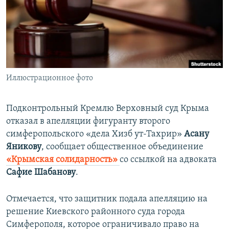
ПРИСОЕДИНЯЙТЕСЬ!
ПОБЕДИТЕЛЕЙ НЕ СУДЯТ?
КРЫМ.НЕПОКОРЕННЫЙ
ELIFBE
УКРАИНСКАЯ ПРОБЛЕМА КРЫМА
Все сайты RFE/RL
Иллюстрационное фото
Подконтрольный Кремлю Верховный суд Крыма
отказал в апелляции фигуранту второго
симферопольского «дела Хизб ут-Тахрир»
Асану
Яникову
, сообщает общественное объединение
«Крымская солидарность»
со ссылкой на адвоката
Сафие Шабанову
.
Отмечается, что защитник подала апелляцию на
решение Киевского районного суда города
Симферополя, которое ограничивало право на