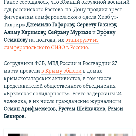
Ранее сообщалось, что Южный окружной военный
суд российского Ростова-на-Дону продлил арест
фигурантам симферопольского «дела Хизб ут-
Тахрир
» Джемилю Гафарову, Сервету Газиеву,
Алиму Каримову, Сейрану Муртазе
и
Эрфану
Османову
на полгода, их
этапируют из
симферопольского СИЗО в Россию
.
Сотрудники ФСБ, МВД России и Росгвардии 27
марта провели
в Крыму обыски
в домах
крымскотатарских активистов, в том числе
представителей общественного объединения
«Крымская солидарность». Всего задержаны 24
человека, в их числе гражданские журналисты
Осман Арифмеметов, Рустем Шейхалиев, Ремзи
Бекиров.