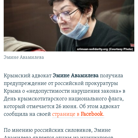
ПРИСОЕДИНЯЙТЕСЬ!
ПОБЕДИТЕЛЕЙ НЕ СУДЯТ?
КРЫМ.НЕПОКОРЕННЫЙ
ELIFBE
УКРАИНСКАЯ ПРОБЛЕМА КРЫМА
Все сайты RFE/RL
Эмине Авамилева
Крымский адвокат
Эмине Авамилева
получила
предупреждение от российской прокуратуры
Крыма о «недопустимости нарушения закона» в
День крымскотатарского национального флага,
который отмечается 26 июня. Об этом адвокат
сообщила на своей
странице в
Facebook
.
По мнению российских силовиков, Эмине