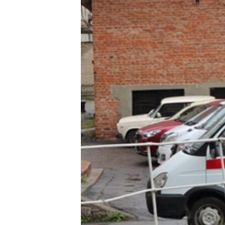
ПОБЕДИТЕЛЕЙ НЕ СУДЯТ?
КРЫМ.НЕПОКОРЕННЫЙ
ELIFBE
УКРАИНСКАЯ ПРОБЛЕМА КРЫМА