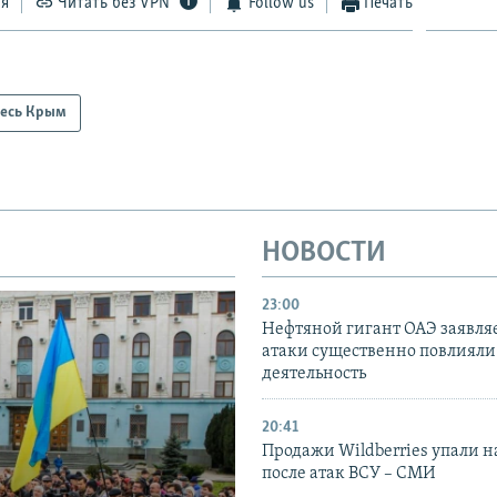
ся
Читать без VPN
Follow us
Печать
есь Крым
НОВОСТИ
23:00
Нефтяной гигант ОАЭ заявляе
атаки существенно повлияли 
деятельность
20:41
Продажи Wildberries упали н
после атак ВСУ – СМИ