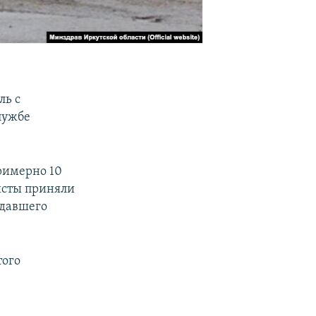
ль с
лужбе
римерно 10
исты приняли
адавшего
того