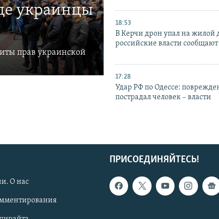
где украинцы
18:53
В Керчи дрон упал на жилой 
российские власти сообщают
щиты прав украинской
17:28
Удар РФ по Одессе: поврежде
пострадал человек – власти
ПРИСОЕДИНЯЙТЕСЬ!
и. О нас
омментирования