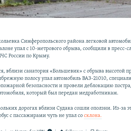
колаевка Симферопольского района легковой автомоби
алоне упал с 10-метрового обрыва, сообщили в пресс-с
ЧС России по Крыму.
ся, вблизи санатория «Большевик» с обрыва высотой п
ибрежную полосу упал автомобиль ВАЗ-21010, специал
пожарной безопасности и провели деблокацию постр
автомобиля, который был передан медработникам.
ольких дорогах вблизи Судака сошли оползни. Из-за э
обус с пассажирами чуть не упал со
склона.