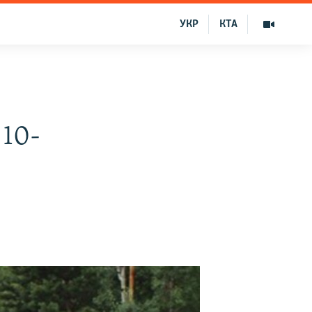
УКР
КТА
 10-