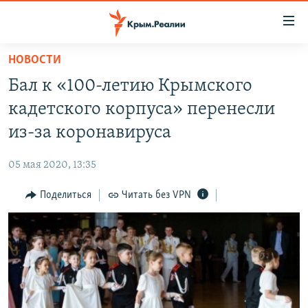
Доступность
ссылки
Вернуться
НОВОСТИ
к
НОВОСТИ
Бал к «100-летию Крымского
основному
СПЕЦПРОЕКТЫ
содержанию
кадетского корпуса» перенесли
ВОДА
Вернутся
ГРУЗ 200
из-за коронавируса
к
ИСТОРИЯ
КАРТА ВОЕННЫХ ОБЪЕКТОВ КРЫМА
главной
05 мая 2020, 13:35
ЕЩЕ
11 ЛЕТ ОККУПАЦИИ КРЫМА. 11 ИСТОРИЙ СОПРОТИВЛЕНИЯ
навигации
Вернутся
Поделиться
Читать без VPN
РАДІО СВОБОДА
ИНТЕРАКТИВ
к
КАК ОБОЙТИ БЛОКИРОВКУ
ИНФОГРАФИКА
поиску
ТЕЛЕПРОЕКТ КРЫМ.РЕАЛИИ
Українською
СОВЕТЫ ПРАВОЗАЩИТНИКОВ
Qırımtatar
ПРОПАВШИЕ БЕЗ ВЕСТИ