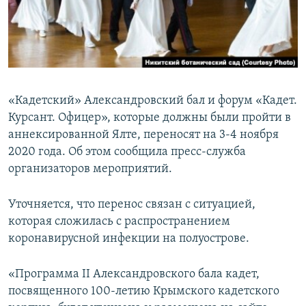
ПРИСОЕДИНЯЙТЕСЬ!
ПОБЕДИТЕЛЕЙ НЕ СУДЯТ?
КРЫМ.НЕПОКОРЕННЫЙ
ELIFBE
УКРАИНСКАЯ ПРОБЛЕМА КРЫМА
«Кадетский» Александровский бал и форум «Кадет.
Все сайты RFE/RL
Курсант. Офицер», которые должны были пройти в
аннексированной Ялте, переносят на 3-4 ноября
2020 года. Об этом сообщила пресс-служба
организаторов мероприятий.
Уточняется, что перенос связан с ситуацией,
которая сложилась с распространением
коронавирусной инфекции на полуострове.
«Программа II Александровского бала кадет,
посвященного 100-летию Крымского кадетского