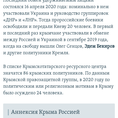
Последний обмен удерживаемым лицами
ы
у
состоялся 16 апреля 2020 года: номинально в нем
д
ю
участвовали Украина и руководство группировок
у
щ
«ДНР» и «ЛНР». Тогда пророссийские боевики
щ
и
освободили и передали Киеву 20 человек. В первый
и
й
и последний раз крымчане участвовали в обмене
й
с
между Россией и Украиной в сентябре 2019 года,
с
л
когда на свободу вышли Олег Сенцов,
Эдем Бекиров
л
а
и другие политузники Кремля.
а
й
й
д
В списке Крымскотатарского ресурсного центра
д
значатся 86 крымских политузников. По данным
Крымской правозащитной группы, в 2020 году по
политическим или религиозным мотивам в Крыму
было осуждено 24 человека.
Аннексия Крыма Россией