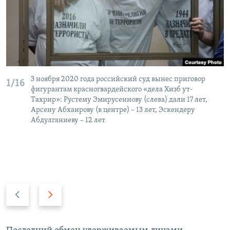
3 ноября 2020 года российский суд вынес приговор
1/16
фигурантам красногвардейского «дела Хизб ут-
Тахрир»: ​Рустему Эмирусеинову (слева) дали 17 лет,
Арсену Абхаирову (в центре) – 13 лет, Эскендеру
Абдулганиеву – 12 лет
П
С
р
л
е
е
д
д