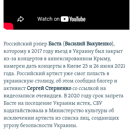
ПРИСОЕДИНЯЙТЕСЬ!
ПОБЕДИТЕЛЕЙ НЕ СУДЯТ?
КРЫМ.НЕПОКОРЕННЫЙ
ELIFBE
УКРАИНСКАЯ ПРОБЛЕМА КРЫМА
Российский рэпер
Баста
(
Василий Вакуленко
),
Все сайты RFE/RL
которому в 2017 году въезд в Украину был закрыт
из-за концертов в аннексированном Крыму,
намерен дать концерты в Киеве 25 и 26 июня 2021
года. Российский артист уже смог попасть в
украинскую столицу, об этом сообщил блогер и
активист
Сергей Стерненко
со ссылкой на
видеозаписи очевидцев. В 2020 году срок запрета
Басте на посещение Украины истек, СБУ
ходатайствовала в Министерство культуры об
исключении артиста из списка лиц, создающих
угрозу безопасности Украины.