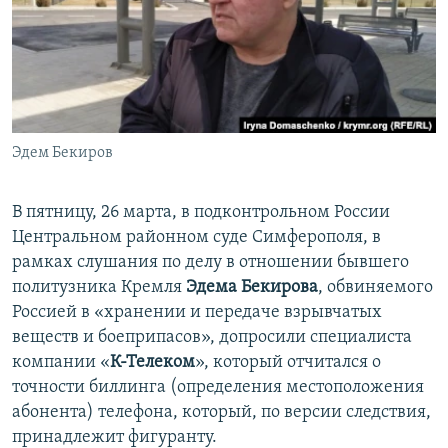
ПРИСОЕДИНЯЙТЕСЬ!
ПОБЕДИТЕЛЕЙ НЕ СУДЯТ?
КРЫМ.НЕПОКОРЕННЫЙ
ELIFBE
УКРАИНСКАЯ ПРОБЛЕМА КРЫМА
Все сайты RFE/RL
Эдем Бекиров
В пятницу, 26 марта, в подконтрольном России
Центральном районном суде Симферополя, в
рамках слушания по делу в отношении бывшего
политузника Кремля
Эдема Бекирова
, обвиняемого
Россией в «хранении и передаче взрывчатых
веществ и боеприпасов», допросили специалиста
компании «
К-Телеком
», который отчитался о
точности биллинга (определения местоположения
абонента) телефона, который, по версии следствия,
принадлежит фигуранту.