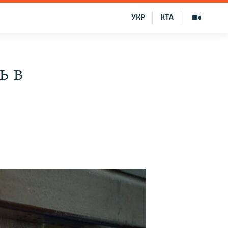
УКР
КТА
ь в