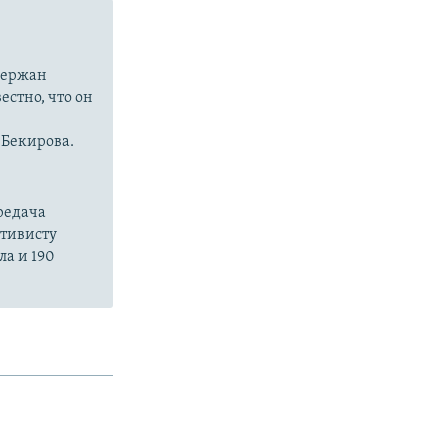
держан
естно, что он
 Бекирова.
ередача
ктивисту
ла и 190