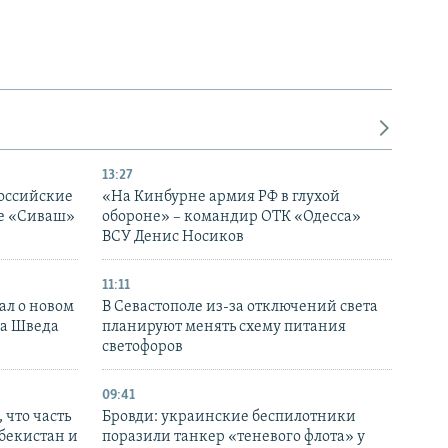
13:27
оссийские
«На Кинбурне армия РФ в глухой
ке «Сиваш»
обороне» – командир ОТК «Одесса»
ВСУ Денис Носиков
11:11
ал о новом
В Севастополе из-за отключений света
ка Шведа
планируют менять схему питания
светофоров
09:41
 что часть
Бровди: украинские беспилотники
збекистан и
поразили танкер «теневого флота» у