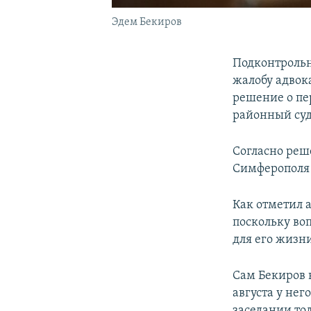
Эдем Бекиров
Подконтрольн
жалобу адвок
решение о пе
районный суд
Согласно реш
Симферополя 
Как отметил 
поскольку во
для его жизн
Сам Бекиров 
августа у нег
заседании то