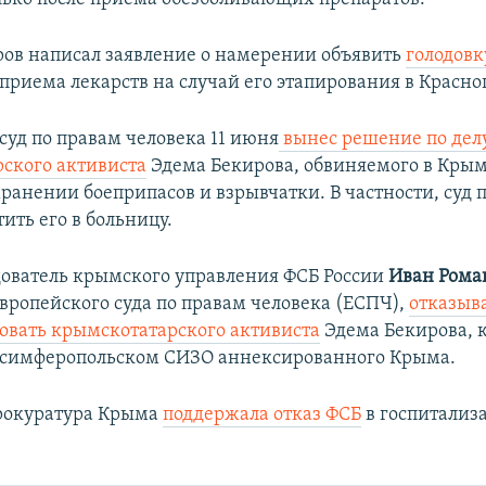
ров написал заявление о намерении объявить
голодовк
 приема лекарств на случай его этапирования в Красно
суд по правам человека 11 июня
вынес решение по дел
ского активиста
Эдема Бекирова, обвиняемого в Крым
ранении боеприпасов и взрывчатки. В частности, суд 
ить его в больницу.
ователь крымского управления ФСБ России
Иван Рома
вропейского суда по правам человека (ЕСПЧ),
отказыв
овать крымскотатарского активиста
Эдема Бекирова, 
 симферопольском СИЗО аннексированного Крыма.
рокуратура Крыма
поддержала отказ ФСБ
в госпитализ