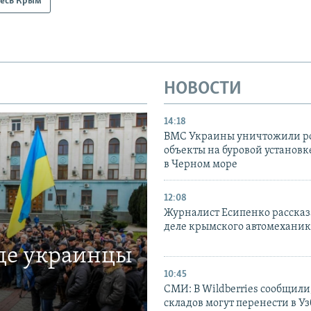
есь Крым
НОВОСТИ
14:18
ВМС Украины уничтожили р
объекты на буровой установ
в Черном море
12:08
Журналист Есипенко рассказ
деле крымского автомехани
где украинцы
10:45
СМИ: В Wildberries сообщили,
складов могут перенести в У