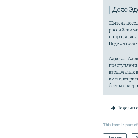
Дело Эд
Житель посе
российскими 
направлялся 
Подконтроль
Адвокат Але
преступления 
взрывчатых в
вменяют расп
боевых патро
Поделить
This item is part of