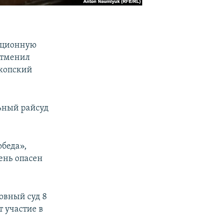
яционную
отменил
екопский
льный райсуд
обеда»,
ень опасен
овный суд 8
т участие в