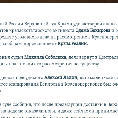
ый России Верховный суд Крыма удовлетворил апелл
атов крымскотатарского активиста
Эдема Бекирова
и 
редаче уголовного дела на рассмотрение в Краснопер
, сообщает корреспондент
Крым.Реалии.
ения судьи
Михаила Соболюка
, дело вернут в Центра
для подготовки его рассмотрения по существу.
адвокат подсудимого
Алексей Ладин
, «это маленькая п
прос этапирования Бекирова в Красноперекопск был оч
и.
в суде сообщил, что после предыдущей доставки в Верх
о на неделю отказали ноги, и даже сейчас он принимае
лько после приема обезболивающих препаратов.