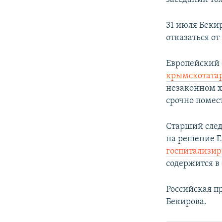
31 июля Беки
отказаться от
Европейский 
крымскотатар
незаконном х
срочно помест
Старший след
на решение Е
госпитализир
содержится в
Российская п
Бекирова.