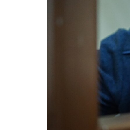
ПОБЕДИТЕЛЕЙ НЕ СУДЯТ?
КРЫМ.НЕПОКОРЕННЫЙ
ELIFBE
УКРАИНСКАЯ ПРОБЛЕМА КРЫМА