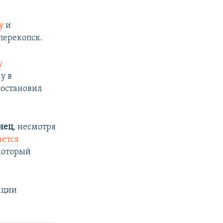
у
и
перекопск.
у
у в
постановил
нец
, несмотря
ается
который
ации