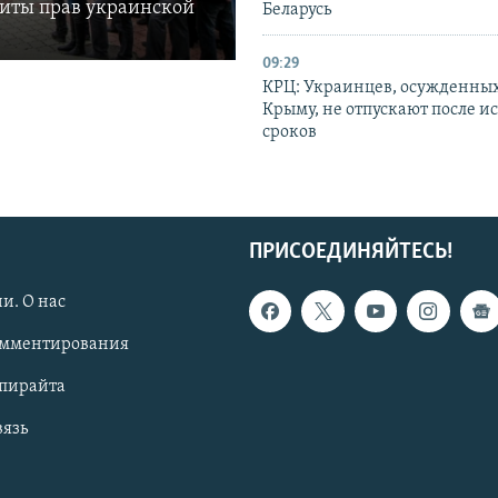
щиты прав украинской
Беларусь
09:29
КРЦ: Украинцев, осужденных
Крыму, не отпускают после и
сроков
ПРИСОЕДИНЯЙТЕСЬ!
и. О нас
омментирования
опирайта
вязь