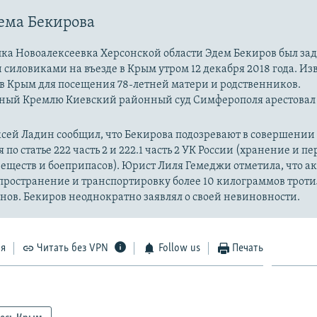
ема Бекирова
лка Новоалексеевка Херсонской области Эдем Бекиров был за
силовиками на въезде в Крым утром 12 декабря 2018 года. Изв
в Крым для посещения 78-летней матери и родственников.
ный Кремлю Киевский районный суд Симферополя арестовал
ксей Ладин сообщил, что Бекирова подозревают в совершении
по статье 222 часть 2 и 222.1 часть 2 УК России (хранение и п
еществ и боеприпасов). Юрист Лиля Гемеджи отметила, что а
ространение и транспортировку более 10 килограммов троти
нов. Бекиров неоднократно заявлял о своей невиновности.
ся
Читать без VPN
Follow us
Печать