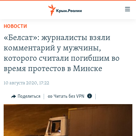
Доступность
ссылки
Вернуться
НОВОСТИ
к
НОВОСТИ
«Белсат»: журналисты взяли
основному
СПЕЦПРОЕКТЫ
содержанию
комментарий у мужчины,
ВОДА
Вернутся
ГРУЗ 200
которого считали погибшим во
к
ИСТОРИЯ
КАРТА ВОЕННЫХ ОБЪЕКТОВ КРЫМА
время протестов в Минске
главной
ЕЩЕ
11 ЛЕТ ОККУПАЦИИ КРЫМА. 11 ИСТОРИЙ СОПРОТИВЛЕНИЯ
навигации
10 августа 2020, 17:22
Вернутся
РАДІО СВОБОДА
ИНТЕРАКТИВ
к
Поделиться
Читать без VPN
КАК ОБОЙТИ БЛОКИРОВКУ
ИНФОГРАФИКА
поиску
ТЕЛЕПРОЕКТ КРЫМ.РЕАЛИИ
Українською
СОВЕТЫ ПРАВОЗАЩИТНИКОВ
Qırımtatar
ПРОПАВШИЕ БЕЗ ВЕСТИ