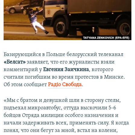
ПРИСОЕДИНЯЙТЕСЬ!
ПОБЕДИТЕЛЕЙ НЕ СУДЯТ?
КРЫМ.НЕПОКОРЕННЫЙ
ELIFBE
УКРАИНСКАЯ ПРОБЛЕМА КРЫМА
Все сайты RFE/RL
Базирующийся в Польше белорусский телеканал
«Белсат»
заявляет, что его журналисты взяли
комментарий у
Евгения Заичкина
, которого
считали погибшим во время протестов в Минске.
Об этом сообщает
Радіо Свобода
.
«Мы с братом и девушкой шли в сторону стелы,
подъехал микроавтобус, оттуда выскочили 5-6
бойцов Отряда милиции особого назначения и
начали задерживать всех, применять силу. Я когда
понял, что они бегут за мной, встал на колени,