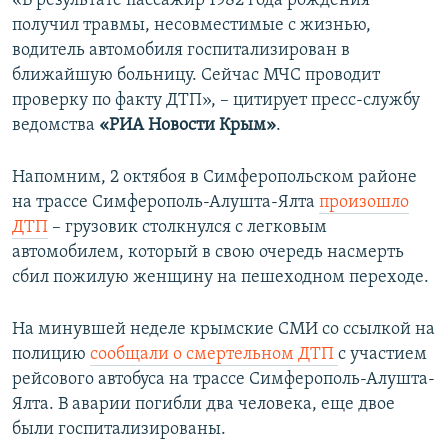
«В результате пассажир 1982 года рождения
получил травмы, несовместимые с жизнью,
водитель автомобиля госпитализирован в
ближайшую больницу. Сейчас МЧС проводит
проверку по факту ДТП», – цитирует пресс-службу
ведомства
«РИА Новости Крым»
.
Напомним, 2 октябоя в Симферопольском районе
на трассе Симферополь-Алушта-Ялта
произошло
ДТП
– грузовик столкнулся с легковым
автомобилем, который в свою очередь насмерть
сбил пожилую женщину на пешеходном переходе.
На минувшей неделе крымские СМИ со ссылкой на
полицию
сообщали о смертельном ДТП
с участием
рейсового автобуса на трассе Симферополь-Алушта-
Ялта. В аварии погибли два человека, еще двое
были госпитализированы.