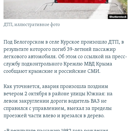
ПРИСОЕДИНЯЙТЕСЬ!
ПОБЕДИТЕЛЕЙ НЕ СУДЯТ?
КРЫМ.НЕПОКОРЕННЫЙ
ДТП, иллюстративное фото
ELIFBE
УКРАИНСКАЯ ПРОБЛЕМА КРЫМА
Под Белогорском в селе Курское произошло ДТП, в
Все сайты RFE/RL
результате которого погиб 39-летний пассажир
легкового автомобиля. Об этом со ссылкой на пресс-
службу подконтрольного Кремлю МВД Крыма
сообщают крымские и российские СМИ.
Как уточняется, авария произошла поздним
вечером 2 октября в районе улицы Южная: на
левом закруглении дороги водитель ВАЗ не
справился с управлением, выехал за пределы
проезжей части влево и врезался в дерево.