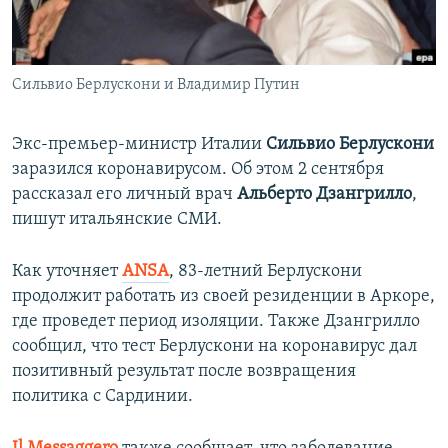
ПРИСОЕДИНЯЙТЕСЬ!
ПОБЕДИТЕЛЕЙ НЕ СУДЯТ?
КРЫМ.НЕПОКОРЕННЫЙ
Сильвио Берлускони и Владимир Путин
ELIFBE
УКРАИНСКАЯ ПРОБЛЕМА КРЫМА
Экс-премьер-министр Италии
Сильвио Берлускони
Все сайты RFE/RL
заразился коронавирусом. Об этом 2 сентября
рассказал его личный врач
Альберто Дзангрилло
,
пишут итальянские СМИ.
Как уточняет
ANSA
, 83-летний Берлускони
продолжит работать из своей резиденции в Аркоре,
где проведет период изоляции. Также Дзангрилло
сообщил, что тест Берлускони на коронавирус дал
позитивный результат после возвращения
политика с Сардинии.