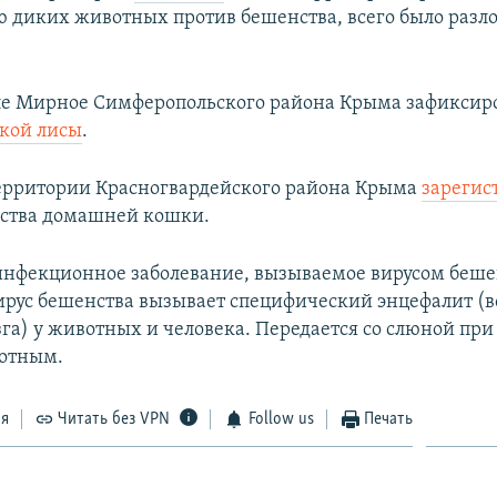
диких животных против бешенства, всего было разл
еле Мирное Симферопольского района Крыма зафикси
кой лисы
.
территории Красногвардейского района Крыма
зарегис
нства домашней кошки.
инфекционное заболевание, вызываемое вирусом беше
 Вирус бешенства вызывает специфический энцефалит (
га) у животных и человека. Передается со слюной при
отным.
ся
Читать без VPN
Follow us
Печать