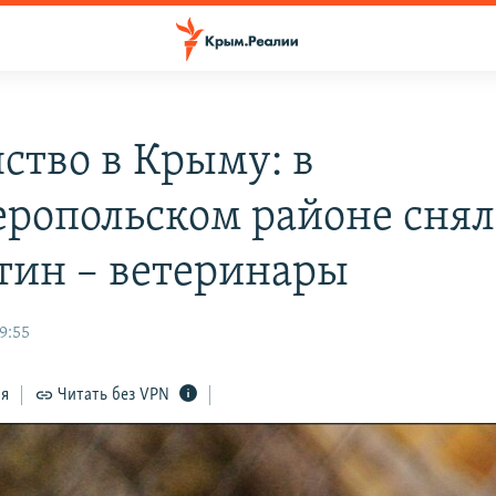
ство в Крыму: в
ропольском районе сня
тин – ветеринары
9:55
ся
Читать без VPN