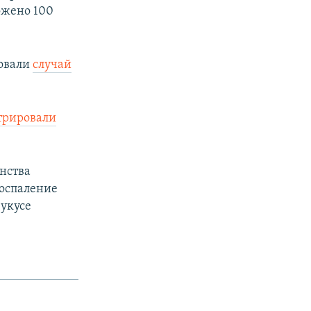
ожено 100
ровали
случай
трировали
нства
воспаление
 укусе