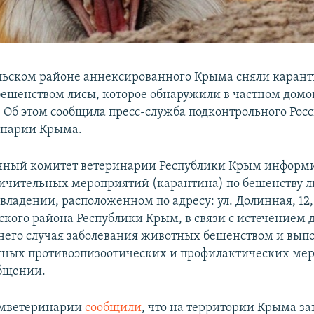
ьском районе аннексированного Крыма сняли карант
бешенством лисы, которое обнаружили в частном домо
. Об этом сообщила пресс-служба подконтрольного Рос
инарии Крыма.
нный комитет ветеринарии Республики Крым информи
ичительных мероприятий (карантина) по бешенству л
владении, расположенном по адресу: ул. Долинная, 12
кого района Республики Крым, в связи с истечением 
днего случая заболевания животных бешенством и вы
ных противоэпизоотических и профилактических мер
общении.
омветеринарии
сообщили
, что на территории Крыма з