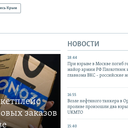
есь Крым
НОВОСТИ
18:44
При взрыве в Москве погиб г
майор армии РФ Плохотнюк и
главкома ВКС – российские 
16:55
ркетплейс
Возле нефтяного танкера в 
проливе произошли два взры
овых заказов
UKMTO
ве
15:40