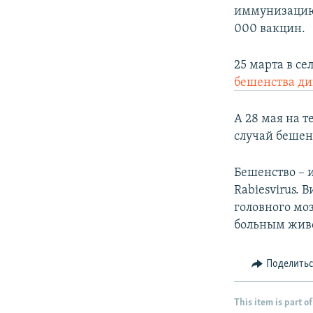
иммунизацию 
000 вакцин.
25 марта в с
бешенства ди
А 28 мая на 
случай беше
Бешенство – 
Rabiesvirus.
головного моз
больным жив
Поделить
This item is part of