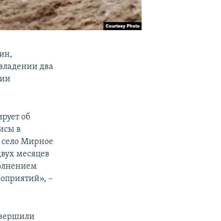
ин,
владении два
сии
рует об
исы в
, село Мирное
двух месяцев
полнением
оприятий», –
авершили