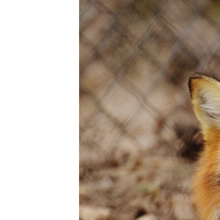
ПОБЕДИТЕЛЕЙ НЕ СУДЯТ?
КРЫМ.НЕПОКОРЕННЫЙ
ELIFBE
УКРАИНСКАЯ ПРОБЛЕМА КРЫМА