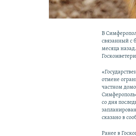
В Симферопол
связанный с 
месяца назад
Госкомветер
«Государстве
отмене огран
частном домо
Симферопольс
со дня после
запланирован
сказано в со
Ранее в Госк