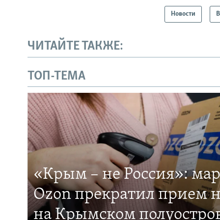
Новости
В
ЧИТАЙТЕ ТАКЖЕ:
ТОП-ТЕМА
«Крым – не Россия»: ма
Ozon прекратил прием н
на Крымском полуостро