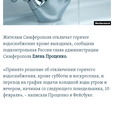
ПРИСОЕДИНЯЙТЕСЬ!
ПОБЕДИТЕЛЕЙ НЕ СУДЯТ?
КРЫМ.НЕПОКОРЕННЫЙ
ELIFBE
УКРАИНСКАЯ ПРОБЛЕМА КРЫМА
Жителям Симферополя отключат горячее
Все сайты RFE/RL
водоснабжение кроме выходных, сообщила
подконтрольная России глава администрации
Симферополя
Елена Проценко.
«Принято решение об отключении горячего
водоснабжения, кроме субботы и воскресенья, и
переход на график подачи холодной воды утром и
вечером, начиная со следующего понедельника, 10
февраля», – написала Проценко в Фейсбуке.