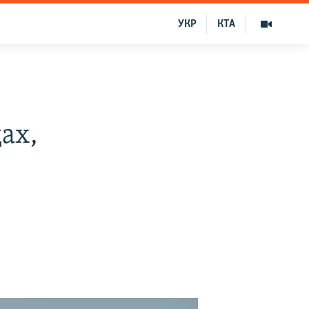
УКР
КТА
ах,