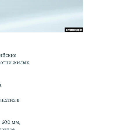
сийские
 сотни жилых
й.
анятия в
 600 мм,
хозное,