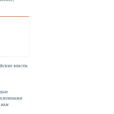
йские власти.
ощью
 основными
 вам