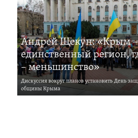
Андрей Щекун: «Крым –
единственный регион, 
– меньшинство»
Дискуссия вокруг планов установить День за
общины Крыма