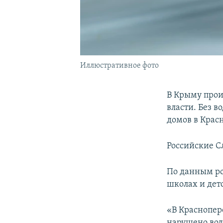
Иллюстративное фото
В Крыму прои
власти. Без 
домов в Крас
Российские С
По данным ро
школах и дет
«В Краснопер
нарушено вод