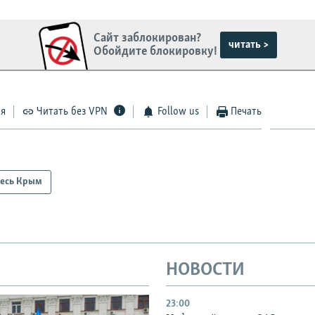
Сайт заблокирован?
читать >
Обойдите блокировку!
ся
Читать без VPN
Follow us
Печать
есь Крым
НОВОСТИ
23:00