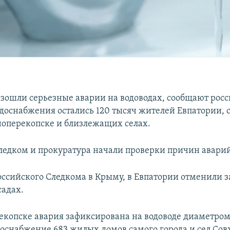
зошли серьезные аварии на водоводах, сообщают рос
водоснабжения остались 120 тысяч жителей Евпатории,
ноперекопске и близлежащих селах.
ледком и прокуратура начали проверки причин авари
ссийского Следкома в Крыму, в Евпатории отменили з
садах.
екопске авария зафиксирована на водоводе диаметром
оснабжение 683 жилых домов самого города и сел Сов