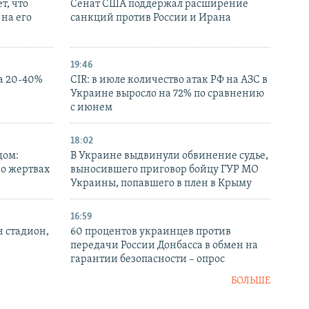
т, что
Сенат США поддержал расширение
на его
санкций против России и Ирана
19:46
а 20-40%
CIR: в июле количество атак РФ на АЗС в
Украине выросло на 72% по сравнению
с июнем
18:02
дом:
В Украине выдвинули обвинение судье,
 о жертвах
выносившего приговор бойцу ГУР МО
Украины, попавшего в плен в Крыму
16:59
н стадион,
60 процентов украинцев против
передачи России Донбасса в обмен на
гарантии безопасности – опрос
БОЛЬШЕ