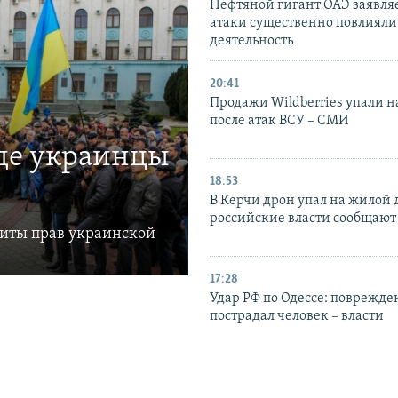
Нефтяной гигант ОАЭ заявляе
атаки существенно повлияли 
деятельность
20:41
Продажи Wildberries упали н
после атак ВСУ – СМИ
где украинцы
18:53
В Керчи дрон упал на жилой 
российские власти сообщают
щиты прав украинской
17:28
Удар РФ по Одессе: поврежде
пострадал человек – власти