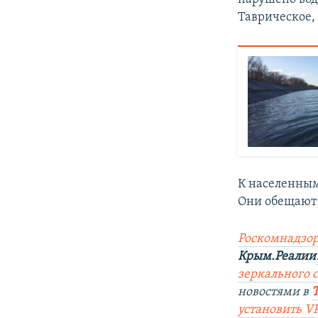
Таврическое, 
К населенным
Они обещают 
Роскомнадзор
Крым.Реалии
зеркального са
новостями в
установить V