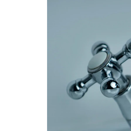
ПОБЕДИТЕЛЕЙ НЕ СУДЯТ?
КРЫМ.НЕПОКОРЕННЫЙ
ELIFBE
УКРАИНСКАЯ ПРОБЛЕМА КРЫМА