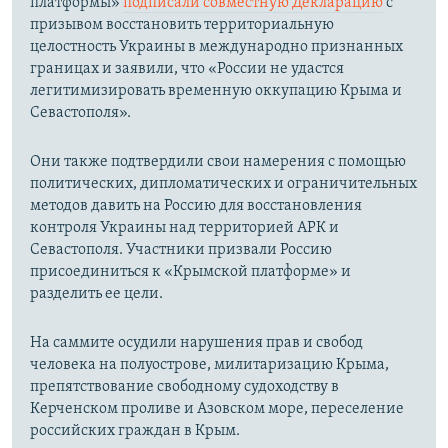
платформы»
подписали совместную Декларацию
с
призывом восстановить территориальную
целостность Украины в международно признанных
границах и заявили, что «России не удастся
легитимизировать временную оккупацию Крыма и
Севастополя».
Они также подтвердили свои намерения с помощью
политических, дипломатических и ограничительных
методов давить на Россию для восстановления
контроля Украины над территорией АРК и
Севастополя. Участники призвали Россию
присоединиться к «Крымской платформе» и
разделить ее цели.
На саммите осудили нарушения прав и свобод
человека на полуострове, милитаризацию Крыма,
препятствование свободному судоходству в
Керченском проливе и Азовском море, переселение
российских граждан в Крым.