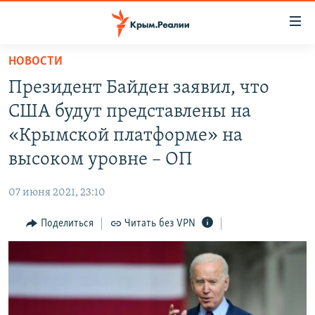
Доступность
ссылки
Вернуться
НОВОСТИ
к
НОВОСТИ
Президент Байден заявил, что
основному
СПЕЦПРОЕКТЫ
содержанию
США будут представлены на
ВОДА
Вернутся
ГРУЗ 200
«Крымской платформе» на
к
ИСТОРИЯ
КАРТА ВОЕННЫХ ОБЪЕКТОВ КРЫМА
высоком уровне – ОП
главной
ЕЩЕ
11 ЛЕТ ОККУПАЦИИ КРЫМА. 11 ИСТОРИЙ СОПРОТИВЛЕНИЯ
навигации
07 июня 2021, 23:10
Вернутся
РАДІО СВОБОДА
ИНТЕРАКТИВ
к
Поделиться
Читать без VPN
КАК ОБОЙТИ БЛОКИРОВКУ
ИНФОГРАФИКА
поиску
ТЕЛЕПРОЕКТ КРЫМ.РЕАЛИИ
Українською
СОВЕТЫ ПРАВОЗАЩИТНИКОВ
Qırımtatar
ПРОПАВШИЕ БЕЗ ВЕСТИ