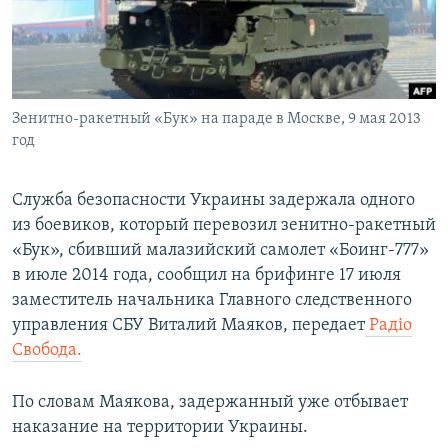
ПРИСОЕДИНЯЙТЕСЬ!
ПОБЕДИТЕЛЕЙ НЕ СУДЯТ?
КРЫМ.НЕПОКОРЕННЫЙ
ELIFBE
Зенитно-ракетный «Бук» на параде в Москве, 9 мая 2013
УКРАИНСКАЯ ПРОБЛЕМА КРЫМА
год
Все сайты RFE/RL
Служба безопасности Украины задержала одного
из боевиков, который перевозил зенитно-ракетный
«Бук», сбивший малазийский самолет «Боинг-777»
в июле 2014 года, сообщил на брифинге 17 июля
заместитель начальника Главного следственного
управления СБУ Виталий Маяков, передает
Радіо
Свобода.
По словам Маякова, задержанный уже отбывает
наказание на территории Украины.