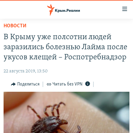
Доступность
ссылки
Вернуться
НОВОСТИ
к
НОВОСТИ
В Крыму уже полсотни людей
основному
СПЕЦПРОЕКТЫ
содержанию
заразились болезнью Лайма после
ВОДА
Вернутся
ГРУЗ 200
укусов клещей – Роспотребнадзор
к
ИСТОРИЯ
КАРТА ВОЕННЫХ ОБЪЕКТОВ КРЫМА
главной
22 августа 2019, 13:50
ЕЩЕ
11 ЛЕТ ОККУПАЦИИ КРЫМА. 11 ИСТОРИЙ СОПРОТИВЛЕНИЯ
навигации
Вернутся
Поделиться
Читать без VPN
РАДІО СВОБОДА
ИНТЕРАКТИВ
к
КАК ОБОЙТИ БЛОКИРОВКУ
ИНФОГРАФИКА
поиску
ТЕЛЕПРОЕКТ КРЫМ.РЕАЛИИ
Українською
СОВЕТЫ ПРАВОЗАЩИТНИКОВ
Qırımtatar
ПРОПАВШИЕ БЕЗ ВЕСТИ