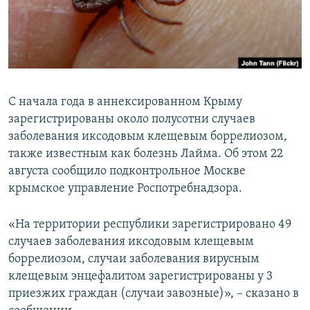
ПРИСОЕДИНЯЙТЕСЬ!
ПОБЕДИТЕЛЕЙ НЕ СУДЯТ?
КРЫМ.НЕПОКОРЕННЫЙ
ELIFBE
УКРАИНСКАЯ ПРОБЛЕМА КРЫМА
С начала года в аннексированном Крыму
Все сайты RFE/RL
зарегистрированы около полусотни случаев
заболевания иксодовым клещевым боррелиозом,
также известным как болезнь Лайма. Об этом 22
августа сообщило подконтрольное Москве
крымское управление Роспотребнадзора.
«На территории республики зарегистрировано 49
случаев заболевания иксодовым клещевым
боррелиозом, случаи заболевания вирусным
клещевым энцефалитом зарегистрированы у 3
приезжих граждан (случаи завозные)», – сказано в