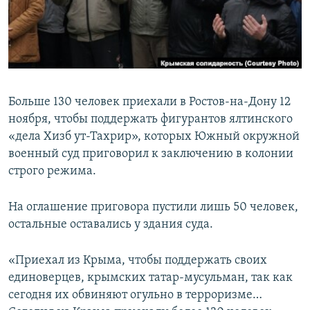
ПРИСОЕДИНЯЙТЕСЬ!
ПОБЕДИТЕЛЕЙ НЕ СУДЯТ?
КРЫМ.НЕПОКОРЕННЫЙ
ELIFBE
УКРАИНСКАЯ ПРОБЛЕМА КРЫМА
Больше 130 человек приехали в Ростов-на-Дону 12
Все сайты RFE/RL
ноября, чтобы поддержать фигурантов ялтинского
«дела Хизб ут-Тахрир», которых Южный окружной
военный суд приговорил к заключению в колонии
строго режима.
На оглашение приговора пустили лишь 50 человек,
остальные оставались у здания суда.
«Приехал из Крыма, чтобы поддержать своих
единоверцев, крымских татар-мусульман, так как
сегодня их обвиняют огульно в терроризме…