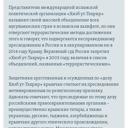
Представители международной исламской
политической организации «Хизб ут-Тахрир»
называют своей миссией объединение всех
мусульманских стран в исламском халифате, но они
отвергают террористические методы достижения
этого и говорят, что подвергаются несправедливому
преследованию в России и в оккупированном ею в
2014 году Крыму. Верховный суд России запретил
«Хизб ут-Тахрир» в 2003 году, включив в список
объединений, названных «террористическими».
Защитники арестованных и осужденных по «делу
Хизб ут-Тахрир» крымчан считают их преследование
мотивированным по религиозному признаку.
Адвокаты отмечают, что преследуемые по этому делу
российскими правоохранительными органами –
преимущественно крымские татары, а также
украинцы, русские, таджики, азербайджанцы и
крымчане другого этнического происхождения,