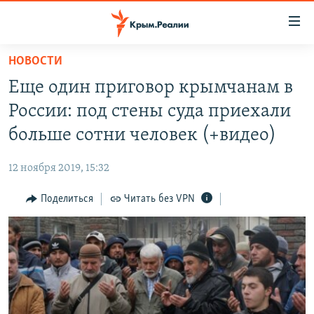
Доступность
ссылки
Вернуться
НОВОСТИ
к
НОВОСТИ
Еще один приговор крымчанам в
основному
СПЕЦПРОЕКТЫ
содержанию
России: под стены суда приехали
ВОДА
Вернутся
ГРУЗ 200
больше сотни человек (+видео)
к
ИСТОРИЯ
КАРТА ВОЕННЫХ ОБЪЕКТОВ КРЫМА
главной
12 ноября 2019, 15:32
ЕЩЕ
11 ЛЕТ ОККУПАЦИИ КРЫМА. 11 ИСТОРИЙ СОПРОТИВЛЕНИЯ
навигации
Вернутся
Поделиться
Читать без VPN
РАДІО СВОБОДА
ИНТЕРАКТИВ
к
КАК ОБОЙТИ БЛОКИРОВКУ
ИНФОГРАФИКА
поиску
ТЕЛЕПРОЕКТ КРЫМ.РЕАЛИИ
Українською
СОВЕТЫ ПРАВОЗАЩИТНИКОВ
Qırımtatar
ПРОПАВШИЕ БЕЗ ВЕСТИ