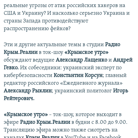
реальные угрозы от атак российских хакеров на
США и Украину? И насколько серьезно Украина и
страны Запада противодействуют
распространению фейков?
Эти и другие актуальные темы в студии
Радио
Крым.Реалии
в ток-шоу
«Крымское утро»
обсуждают ведущие
Александр Лащенко
и
Андрей
Гевко.
Их собеседники: украинский эксперт по
кибербезопасности
Константин Корсун
; главный
редактор российского «Ежедневного журнала»
Александр Рыклин
; украинский политолог
Игорь
Рейтерович.
«Крымское утро»
– ток-шоу, которое выходит в
эфире
Радио Крым.Реалии
в будни с 8.00 до 9.00.
Трансляцию эфира можно также смотреть на
каналах
Крым.Реалии
в YouTube и на Facebook.