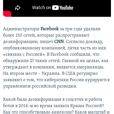
ПРИСОЕДИНЯЙТЕСЬ!
ПОБЕДИТЕЛЕЙ НЕ СУДЯТ?
КРЫМ.НЕПОКОРЕННЫЙ
ELIFBE
Администраторы
Facebook
за три года удалили
УКРАИНСКАЯ ПРОБЛЕМА КРЫМА
более 150 сетей, которые распространяют
Все сайты RFE/RL
дезинформацию, пишет
CNN
. Согласно докладу,
опубликованному компанией, пятая часть из них
«связана с Россией». В Facebook сообщили, что
обнаружили 27 таких сетей. Главной их целью, как
утверждают в компании, являются американцы.
На втором месте – Украина. В США регулярно
заявляют о том, что кибератаки России курируются
управлением российской разведки.
Какой была дезинформация в соцсетях и работа
ботов в 2014-м во время захвата Крыма Россией?
Как это способствовало аннексии? Каков масштаб и