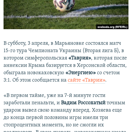
ПРИСОЕДИНЯЙТЕСЬ!
ПОБЕДИТЕЛЕЙ НЕ СУДЯТ?
КРЫМ.НЕПОКОРЕННЫЙ
ELIFBE
УКРАИНСКАЯ ПРОБЛЕМА КРЫМА
В субботу, 3 апреля, в Марьяновке состоялся матч
Все сайты RFE/RL
15-го тура Чемпионата Украины (Вторая лига Б), в
котором симферопольская
«Таврия»
, которая после
аннексии Крыма базируется в Херсонской области,
обыграла новокаховскую
«Энергиею»
со счетом
3:1. Об этом сообщается на
сайте «Таврии»
.
«В первом тайме, уже на 7-й минуте гости
заработали пенальти, и
Вадим Россохатый
точным
ударом вывел свою команду вперед. Хозяева еще
до конца первой половины игры имели три
стопроцентных момента, но не смогли их