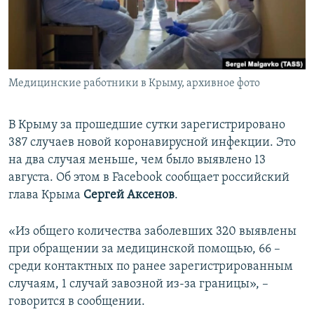
ПРИСОЕДИНЯЙТЕСЬ!
ПОБЕДИТЕЛЕЙ НЕ СУДЯТ?
КРЫМ.НЕПОКОРЕННЫЙ
ELIFBE
Медицинские работники в Крыму, архивное фото
УКРАИНСКАЯ ПРОБЛЕМА КРЫМА
Все сайты RFE/RL
В Крыму за прошедшие сутки зарегистрировано
387 случаев новой коронавирусной инфекции. Это
на два случая меньше, чем было выявлено 13
августа. Об этом в Facebook сообщает российский
глава Крыма
Сергей Аксенов
.
«Из общего количества заболевших 320 выявлены
при обращении за медицинской помощью, 66 –
среди контактных по ранее зарегистрированным
случаям, 1 случай завозной из-за границы», –
говорится в сообщении.