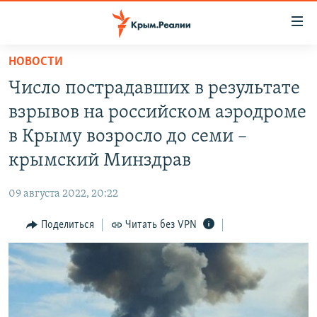
Доступность
ссылки
Вернуться
НОВОСТИ
к
НОВОСТИ
Число пострадавших в результате
основному
СПЕЦПРОЕКТЫ
содержанию
взрывов на российском аэродроме
ВОДА
Вернутся
ГРУЗ 200
в Крыму возросло до семи –
к
ИСТОРИЯ
КАРТА ВОЕННЫХ ОБЪЕКТОВ КРЫМА
крымский Минздрав
главной
ЕЩЕ
11 ЛЕТ ОККУПАЦИИ КРЫМА. 11 ИСТОРИЙ СОПРОТИВЛЕНИЯ
навигации
09 августа 2022, 20:22
Вернутся
РАДІО СВОБОДА
ИНТЕРАКТИВ
к
Поделиться
Читать без VPN
КАК ОБОЙТИ БЛОКИРОВКУ
ИНФОГРАФИКА
поиску
ТЕЛЕПРОЕКТ КРЫМ.РЕАЛИИ
Українською
СОВЕТЫ ПРАВОЗАЩИТНИКОВ
Qırımtatar
ПРОПАВШИЕ БЕЗ ВЕСТИ