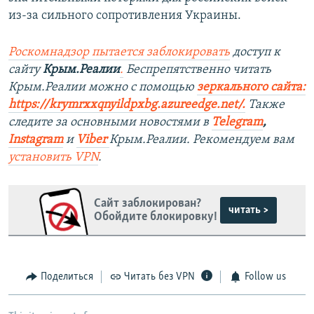
из-за сильного сопротивления Украины.
Роскомнадзор пытается заблокировать
доступ к
сайту
Крым.Реалии
.
Беспрепятственно читать
Крым.Реалии можно с помощью
зеркального сайта:
https://krymrxxqnyildpxbg.azureedge.net/
.
Также
следите за основными новостями в
Telegram
,
Instagram
и
Viber
Крым.Реалии. Рекомендуем вам
установить VPN
.
Сайт заблокирован?
читать >
Обойдите блокировку!
Поделиться
Читать без VPN
Follow us