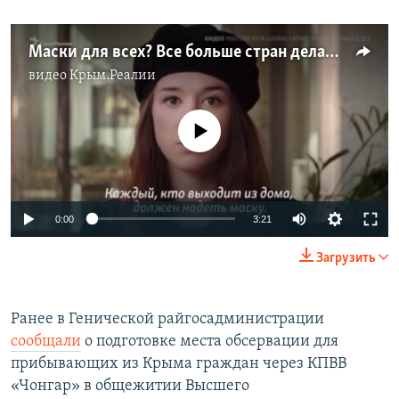
Маски для всех? Все больше стран делают их ношение обязательным (видео)
видео
Крым.Реалии
No media source currently available
Auto
0:00
3:21
270p
Загрузить
360p
Auto
270p
360p
404p
404p
Ранее в Генической райгосадминистрации
сообщали
о подготовке места обсервации для
1080p
1080p
прибывающих из Крыма граждан через КПВВ
«Чонгар» в общежитии Высшего