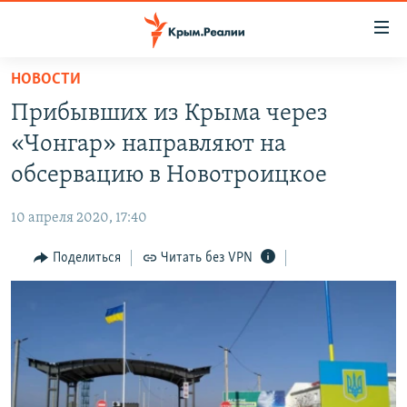
Доступность
ссылки
Вернуться
НОВОСТИ
к
НОВОСТИ
Прибывших из Крыма через
основному
СПЕЦПРОЕКТЫ
содержанию
«Чонгар» направляют на
ВОДА
Вернутся
ГРУЗ 200
обсервацию в Новотроицкое
к
ИСТОРИЯ
КАРТА ВОЕННЫХ ОБЪЕКТОВ КРЫМА
главной
10 апреля 2020, 17:40
ЕЩЕ
11 ЛЕТ ОККУПАЦИИ КРЫМА. 11 ИСТОРИЙ СОПРОТИВЛЕНИЯ
навигации
Вернутся
Поделиться
Читать без VPN
РАДІО СВОБОДА
ИНТЕРАКТИВ
к
КАК ОБОЙТИ БЛОКИРОВКУ
ИНФОГРАФИКА
поиску
ТЕЛЕПРОЕКТ КРЫМ.РЕАЛИИ
Українською
СОВЕТЫ ПРАВОЗАЩИТНИКОВ
Qırımtatar
ПРОПАВШИЕ БЕЗ ВЕСТИ