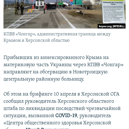
ПРИСОЕДИНЯЙТЕСЬ!
ПОБЕДИТЕЛЕЙ НЕ СУДЯТ?
КРЫМ.НЕПОКОРЕННЫЙ
ELIFBE
КПВВ «Чонгар», административная граница между
УКРАИНСКАЯ ПРОБЛЕМА КРЫМА
Крымом и Херсонской областью
Все сайты RFE/RL
Прибывших из аннексированного Крыма на
материковую часть Украины через КПВВ «Чонгар»
направляют на обсервацию в Новотроицкую
центральную районную больницу.
Об этом на брифинге 10 апреля в Херсонской ОГА
сообщил руководитель Херсонского областного
штаба по ликвидации последствий чрезвычайной
ситуации, вызванной
COVID-19
, руководитель
«Центра общественного здоровья Херсонской