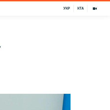
УКР
КТА
т