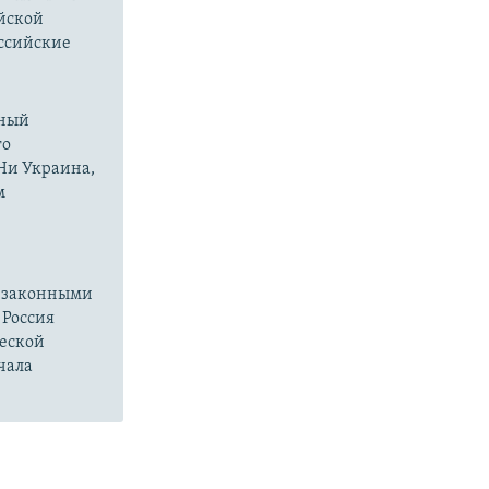
йской
оссийские
нный
го
 Ни Украина,
м
езаконными
 Россия
ческой
чала