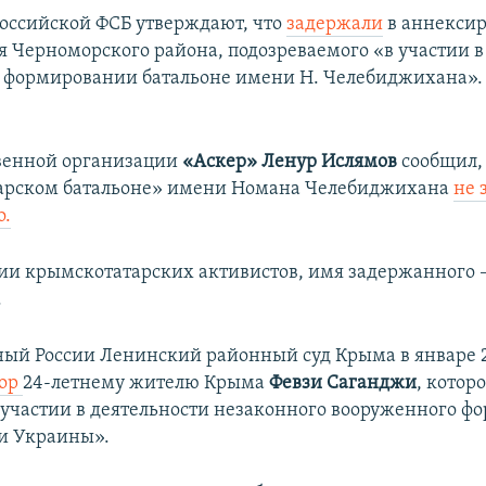
оссийской ФСБ утверждают, что
задержали
в аннекси
 Черноморского района, подозреваемого «в участии 
 формировании батальоне имени Н. Челебиджихана»
венной организации
«Аскер» Ленур Ислямов
сообщил, 
арском батальоне» имени Номана Челебиджихана
не 
о.
и крымскотатарских активистов, имя задержанного 
.
ый России Ленинский районный суд Крыма в январе 2
вор
24-летнему жителю Крыма
Февзи Саганджи
, котор
участии в деятельности незаконного вооруженного ф
и Украины».