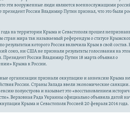
 что эти вооруженные люди являются военнослужащими росси
 президент России Владимир Путин признал, что это были р
14 года на территории Крыма и Севастополя прошел непризна
м стран мира так называемый референдум о статусе Крымско
 по результатам которого Россия включила Крым в свой состав.
ий союз, ни США не признали результаты голосования на это
. Президент России Владимир Путин 18 марта объявил о
нии» Крыма к России.
ые организации признали оккупацию и аннексию Крыма н
йствия России. Страны Запада ввели экономические санкции.
ексию полуострова и называет это «восстановлением истори
сти». Верховная Рада Украины официально объявила датой на
купации Крыма и Севастополя Россией 20 февраля 2014 года.