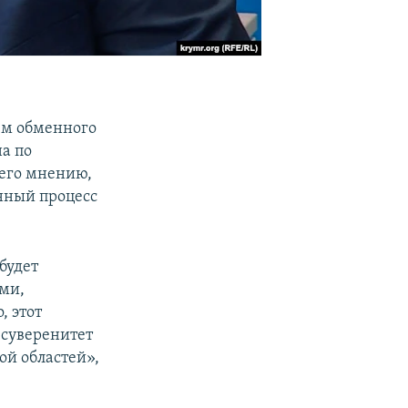
ем обменного
а по
 его мнению,
енный процесс
будет
ми,
, этот
 суверенитет
й областей»,