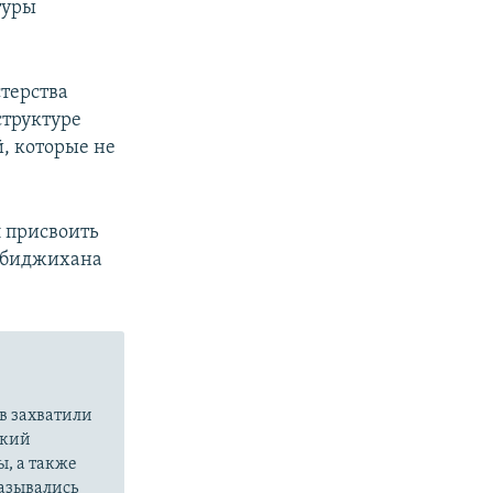
туры
терства
структуре
, которые не
 присвоить
ебиджихана
в захватили
ский
ы, а также
казывались