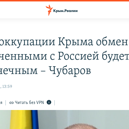
еоккупации Крыма обмен
ченными с Россией буде
нечным – Чубаров
 13:59
ся
Читать без VPN