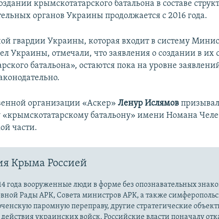
создании крымскотатарского батальона в составе струк
ельных органов Украины продолжается с 2016 года.
ой гвардии Украины, которая входит в систему Минис
ел Украины, отмечали, что заявления о создании в их 
рского батальона», остаются пока на уровне заявлений
аконодательно.
венной организации «Аскер»
Ленур Ислямов
призывал
у «крымскотатарскому батальону» имени Номана Чел
ой части.
ия Крыма Россией
14 года вооруженные люди в форме без опознавательных знако
овной Рады АРК, Совета министров АРК, а также симферополь
рченскую паромную переправу, другие стратегические объект
действия украинских войск. Российские власти поначалу от