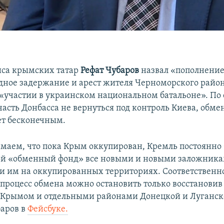
иса крымских татар
Рефат Чубаров
назвал «пополнени
дное задержание и арест жителя Черноморского район
«участии в украинском национальном батальоне». По
часть Донбасса не вернуться под контроль Киева, обм
дет бесконечным.
маем, что пока Крым оккупирован, Кремль постоянно 
ой «обменный фонд» все новыми и новыми заложника
 им на оккупированных территориях. Соответственно
процесс обмена можно остановить только восстановив
Крымом и отдельными районами Донецкой и Луганско
баров в
Фейсбуке.