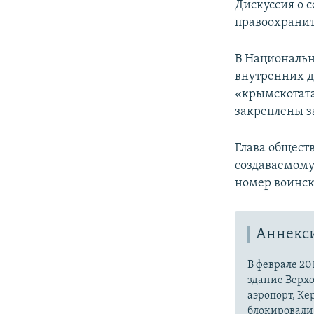
Дискуссия о 
правоохранит
В Национальн
внутренних д
«крымскотата
закреплены з
Глава общест
создаваемом
номер воинск
Аннекс
В феврале 20
здание Верх
аэропорт, Ке
блокировали 