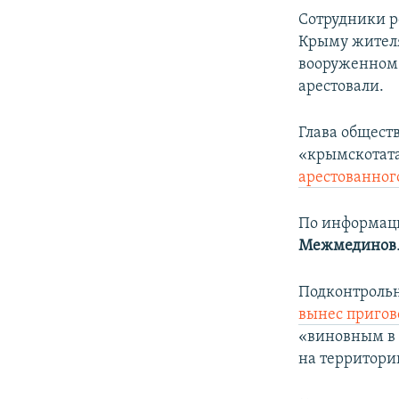
Сотрудники р
Крыму жителя
вооруженном
арестовали.
Глава общест
«крымскотат
арестованног
По информаци
Межмединов
Подконтрольн
вынес приго
«виновным в 
на территори