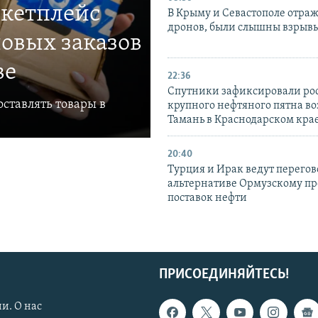
ркетплейс
В Крыму и Севастополе отраж
дронов, были слышны взрыв
овых заказов
ве
22:36
Спутники зафиксировали ро
ставлять товары в
крупного нефтяного пятна во
Тамань в Краснодарском кра
20:40
Турция и Ирак ведут перегов
альтернативе Ормузскому пр
поставок нефти
ПРИСОЕДИНЯЙТЕСЬ!
и. О нас