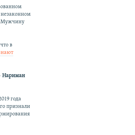
рованном
в незаконном
. Мужчину
что в
знают
–
Нариман
019 года
ого признали
ормирования