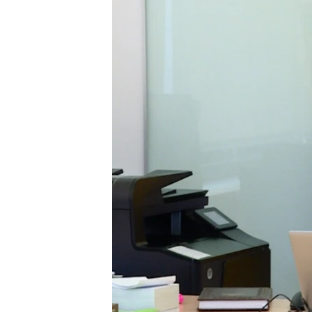
ПОБЕДИТЕЛЕЙ НЕ СУДЯТ?
КРЫМ.НЕПОКОРЕННЫЙ
ELIFBE
УКРАИНСКАЯ ПРОБЛЕМА КРЫМА