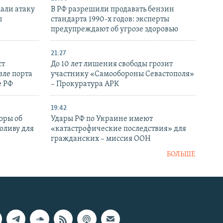
али атаку
В РФ разрешили продавать бензин
ы
стандарта 1990-х годов: эксперты
предупреждают об угрозе здоровью
21:27
ст
До 10 лет лишения свободы грозит
зле порта
участнику «Самообороны Севастополя»
е РФ
– Прокуратура АРК
19:42
оры об
Удары РФ по Украине имеют
оливу для
«катастрофические последствия» для
гражданских – миссия ООН
БОЛЬШЕ