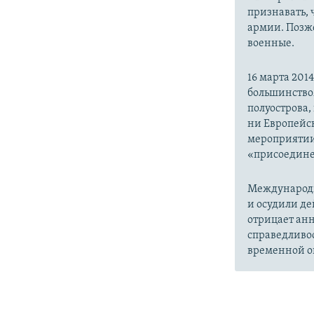
признавать,
армии. Позже
военные.
16 марта 20
большинство
полуострова,
ни Европейск
мероприятии
«присоедине
Международн
и осудили де
отрицает анн
справедливо
временной ок