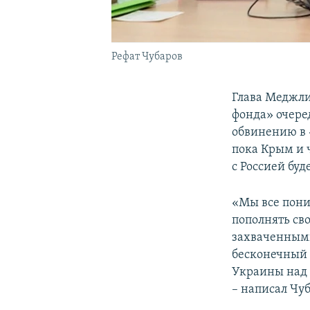
Рефат Чубаров
Глава Меджл
фонда» очере
обвинению в 
пока Крым и 
с Россией бу
«Мы все пони
пополнять св
захваченными
бесконечный 
Украины над 
– написал Чу