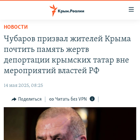
Доступность
ссылки
Вернуться
НОВОСТИ
к
НОВОСТИ
Чубаров призвал жителей Крыма
основному
СПЕЦПРОЕКТЫ
содержанию
почтить память жертв
ВОДА
Вернутся
ГРУЗ 200
депортации крымских татар вне
к
ИСТОРИЯ
КАРТА ВОЕННЫХ ОБЪЕКТОВ КРЫМА
мероприятий властей РФ
главной
ЕЩЕ
11 ЛЕТ ОККУПАЦИИ КРЫМА. 11 ИСТОРИЙ СОПРОТИВЛЕНИЯ
навигации
14 мая 2025, 08:25
Вернутся
РАДІО СВОБОДА
ИНТЕРАКТИВ
к
Поделиться
Читать без VPN
КАК ОБОЙТИ БЛОКИРОВКУ
ИНФОГРАФИКА
поиску
ТЕЛЕПРОЕКТ КРЫМ.РЕАЛИИ
Українською
СОВЕТЫ ПРАВОЗАЩИТНИКОВ
Qırımtatar
ПРОПАВШИЕ БЕЗ ВЕСТИ