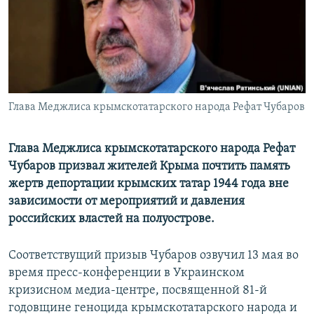
ПРИСОЕДИНЯЙТЕСЬ!
ПОБЕДИТЕЛЕЙ НЕ СУДЯТ?
КРЫМ.НЕПОКОРЕННЫЙ
ELIFBE
УКРАИНСКАЯ ПРОБЛЕМА КРЫМА
Все сайты RFE/RL
Глава Меджлиса крымскотатарского народа Рефат Чубаров
Глава Меджлиса крымскотатарского народа Рефат
Чубаров призвал жителей Крыма почтить память
жертв депортации крымских татар 1944 года вне
зависимости от мероприятий и давления
российских властей на полуострове.
Соответствущий призыв Чубаров озвучил 13 мая во
время пресс-конференции в Украинском
кризисном медиа-центре, посвященной 81-й
годовщине геноцида крымскотатарского народа и