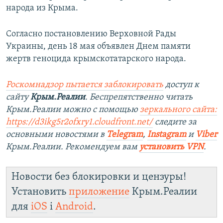
народа из Крыма.
Согласно постановлению Верховной Рады
Украины, день 18 мая объявлен Днем памяти
жертв геноцида крымскотатарского народа.
Роскомнадзор пытается заблокировать
доступ к
сайту
Крым.Реалии
. Беспрепятственно читать
Крым.Реалии можно с помощью
зеркального сайта:
https://d3ikg5r2ofxry1.cloudfront.net/
следите за
основными новостями в
Telegram
,
Instagram
и
Viber
Крым.Реалии. Рекомендуем вам
установить VPN
.
Новости без блокировки и цензуры!
Установить
приложение
Крым.Реалии
для
iOS
і
Android
.