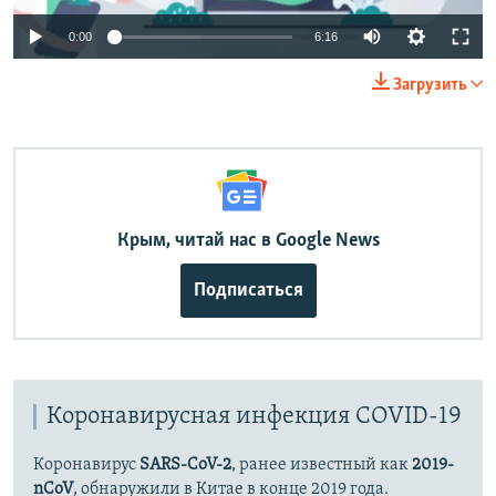
Auto
0:00
6:16
240p
Загрузить
360p
Auto
240p
360p
480p
480p
720p
720p
1080p
1080p
Крым, читай нас в Google News
Подписаться
Коронавирусная инфекция COVID-19
Коронавирус
SARS-CoV-2
, ранее известный как
2019-
nCoV
, обнаружили в Китае в конце 2019 года.