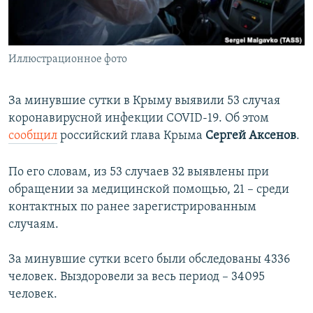
ПРИСОЕДИНЯЙТЕСЬ!
ПОБЕДИТЕЛЕЙ НЕ СУДЯТ?
КРЫМ.НЕПОКОРЕННЫЙ
Иллюстрационное фото
ELIFBE
УКРАИНСКАЯ ПРОБЛЕМА КРЫМА
За минувшие сутки в Крыму выявили 53 случая
Все сайты RFE/RL
коронавирусной инфекции COVID-19. Об этом
сообщил
российский глава Крыма
Сергей Аксенов
.
По его словам, из 53 случаев 32 выявлены при
обращении за медицинской помощью, 21 – среди
контактных по ранее зарегистрированным
случаям.
За минувшие сутки всего были обследованы 4336
человек. Выздоровели за весь период – 34095
человек.