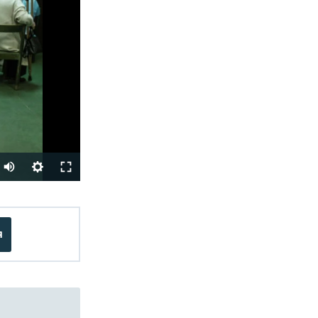
Auto
240p
SHARE
360p
я
480p
720p
1080p