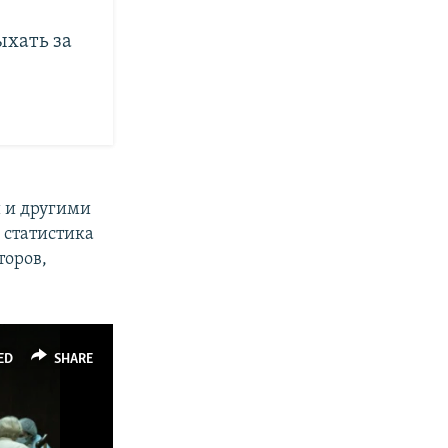
ыхать за
 и другими
а статистика
торов,
ED
SHARE