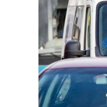
ПОБЕДИТЕЛЕЙ НЕ СУДЯТ?
КРЫМ.НЕПОКОРЕННЫЙ
ELIFBE
УКРАИНСКАЯ ПРОБЛЕМА КРЫМА