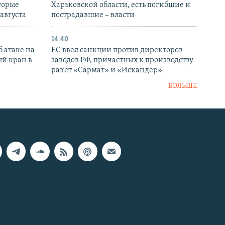
торые
Харьковской области, есть погибшие и
 августа
пострадавшие – власти
14:40
 атаке на
ЕС ввел санкции против директоров
й кран в
заводов РФ, причастных к производству
ракет «Сармат» и «Искандер»
БОЛЬШЕ