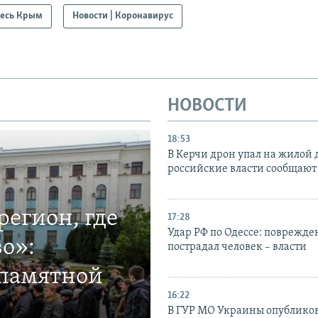
есь Крым
Новости | Коронавирус
НОВОСТИ
18:53
В Керчи дрон упал на жилой 
российские власти сообщают
егион, где
17:28
Удар РФ по Одессе: поврежде
о»:
пострадал человек – власти
 памятной
16:22
В ГУР МО Украины опублико