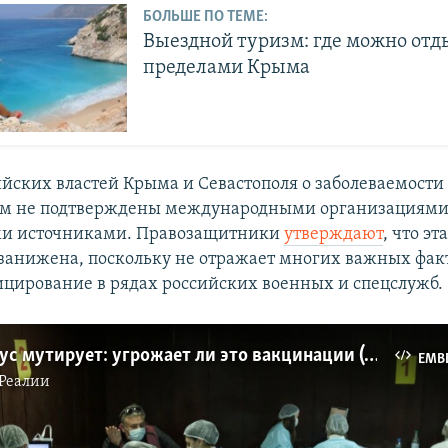
БОЛЬШЕ ПО ТЕМЕ:
Выездной туризм: где можно отд
пределами Крыма
йских властей Крыма и Севастополя о заболеваемости
ом не подтверждены международными организациями
и источниками. Правозащитники
утверждают
, что эт
занижена, поскольку не отражает многих важных фак
цирование в рядах российских военных и спецслужб.
Коронавирус мутирует: угрожает ли это вакцинации (видео)
EMB
Реалии