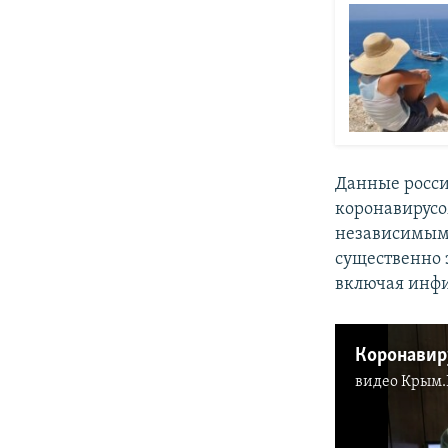
Данные росси
коронавирус
независимым
существенно 
включая инфи
видео
Крым.