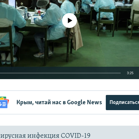
No media source currently available
3:25
EMBED
Крым, читай нас в Google News
Подписатьс
Auto
240p
360p
480p
ирусная инфекция COVID-19