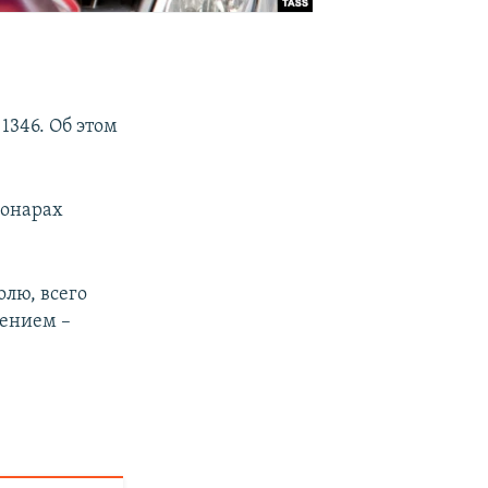
1346. Об этом
ионарах
лю, всего
лением –