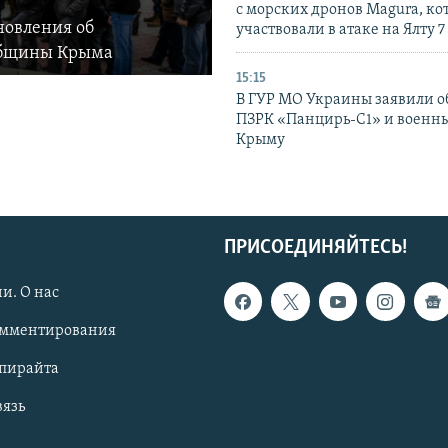
с морских дронов Magura, ко
новления об
участвовали в атаке на Ялту 7
общины Крыма
15:15
В ГУР МО Украины заявили об
ПЗРК «Панцирь-С1» и военны
Крыму
ПРИСОЕДИНЯЙТЕСЬ!
и. О нас
омментирования
опирайта
вязь