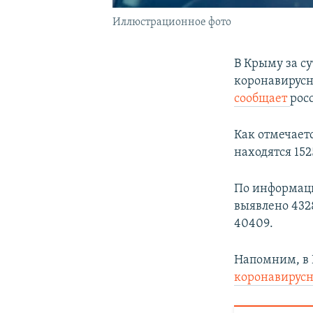
Иллюстрационное фото
В Крыму за с
коронавирусн
сообщает
рос
Как отмечаетс
находятся 152
По информаци
выявлено 432
40409.
Напомним, в 
коронавирус