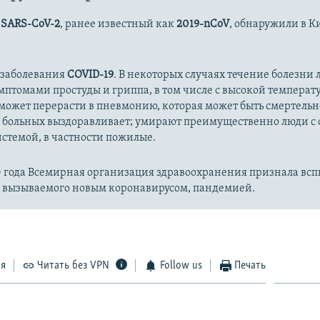
720p
1080p
с
SARS-CoV-2
, ранее известный как
2019-nCoV
, обнаружили в К
 заболевания
COVID-19
. В некоторых случаях течение болезни л
имптомами простуды и гриппа, в том числе с высокой температ
может перерасти в пневмонию, которая может быть смертельн
 больных выздоравливает; умирают преимущественно люди с
стемой, в частности пожилые.
20 года Всемирная организация здравоохранения признала вс
, вызываемого новым коронавирусом, пандемией.
ся
Читать без VPN
Follow us
Печать