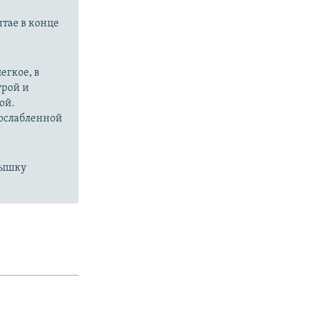
px
width
итае в конце
егкое, в
урой и
ой.
 ослабленной
пышку