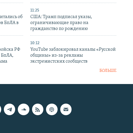
11:25
итались об
США: Трамп подписал указы,
ов БпЛА в
ограничивающие право на
гражданство по рождению
10:12
войска РФ
YouTube заблокировал каналы «Русской
 БпЛА,
общины» из-за рекламы
рыма
экстремистских сообществ
БОЛЬШЕ