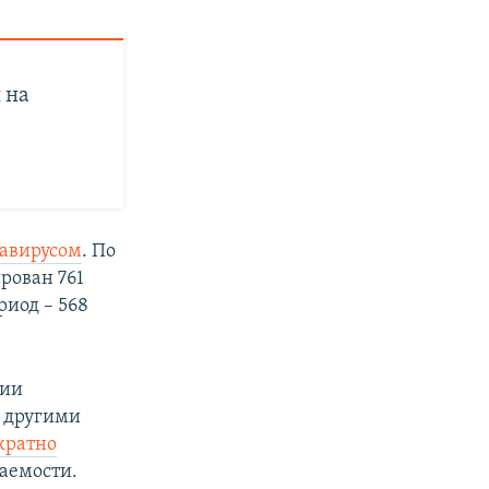
 на
навирусом
. По
рован 761
риод – 568
нии
 другими
кратно
аемости.