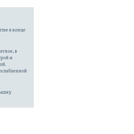
итае в конце
егкое, в
урой и
ой.
 ослабленной
пышку