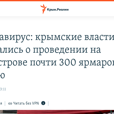
авирус: крымские власт
ались о проведении на
строве почти 300 ярмаро
ю
3:11
ся
Читать без VPN