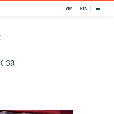
УКР
КТА
и
к за