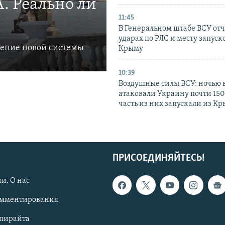
. Реально ли
11:45
В Генеральном штабе ВСУ отч
ударах по РЛС и месту запуск
ление новой системы
Крыму
10:39
Воздушные силы ВСУ: ночью 
атаковали Украину почти 150
часть из них запускали из К
ПРИСОЕДИНЯЙТЕСЬ!
и. О нас
омментирования
опирайта