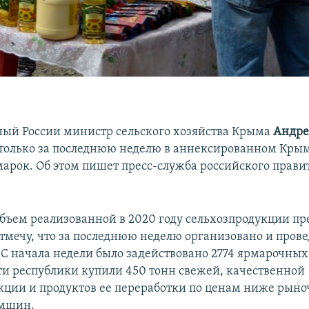
ый России министр сельского хозяйства Крыма
Андр
 только за последнюю неделю в аннексированном Кры
марок. Об этом пишет пресс-служба российского прави
объем реализованной в 2020 году сельхозпродукции пр
Отмечу, что за последнюю неделю организовано и пров
 С начала недели было задействовано 2774 ярмарочных
ти республики купили 450 тонн свежей, качественной
кции и продуктов ее переработки по ценам ниже рыно
юмшин.