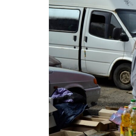
ПОБЕДИТЕЛЕЙ НЕ СУДЯТ?
КРЫМ.НЕПОКОРЕННЫЙ
ELIFBE
УКРАИНСКАЯ ПРОБЛЕМА КРЫМА