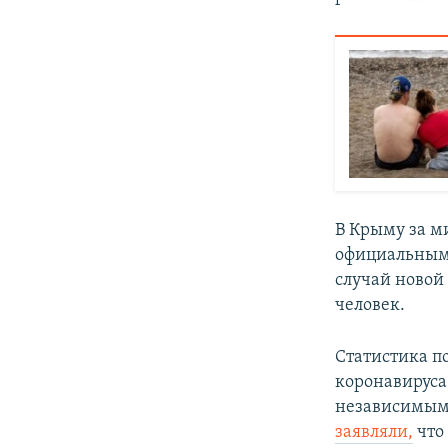
В Крыму за м
официальным 
случай новой
человек.
Статистика п
коронавирус
независимым
заявляли,
что