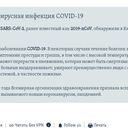
ирусная инфекция COVID-19
с
SARS-CoV-2
, ранее известный как
2019-nCoV
, обнаружили в К
 заболевания
COVID-19
. В некоторых случаях течение болезни л
имптомами простуды и гриппа, в том числе с высокой температ
может перерасти в пневмонию, которая может быть смертельн
 больных выздоравливает; умирают преимущественно люди с
стемой, в частности пожилые.
20 года Всемирная организация здравоохранения признала вс
, вызываемого новым коронавирусом, пандемией.
ся
Читать без VPN
Follow us
Печать