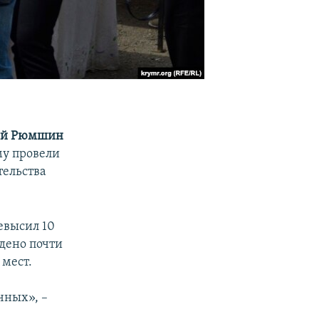
ей Рюмшин
му провели
тельства
евысил 10
едено почти
 мест.
чных», –