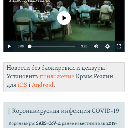
видео
Крым.Реалии
No media source currently available
Auto
0:00
3:25
240p
360p
Новости без блокировки и цензуры!
Auto
240p
360p
480p
480p
Установить
приложение
Крым.Реалии
для
iOS
і
Android
.
720p
720p
1080p
1080p
Коронавирусная инфекция COVID-19
Коронавирус
SARS-CoV-2
, ранее известный как
2019-