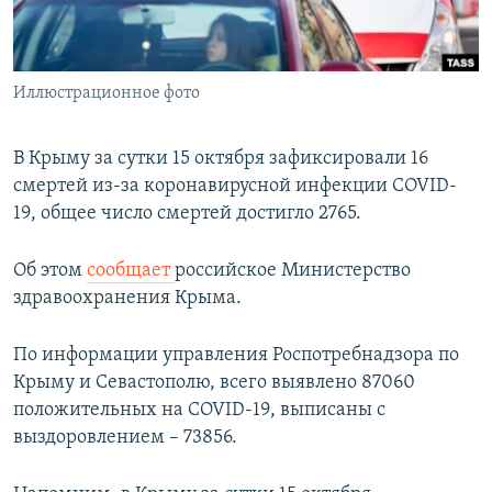
ПРИСОЕДИНЯЙТЕСЬ!
ПОБЕДИТЕЛЕЙ НЕ СУДЯТ?
КРЫМ.НЕПОКОРЕННЫЙ
Иллюстрационное фото
ELIFBE
УКРАИНСКАЯ ПРОБЛЕМА КРЫМА
В Крыму за сутки 15 октября зафиксировали 16
Все сайты RFE/RL
смертей из-за коронавирусной инфекции COVID-
19, общее число смертей достигло 2765.
Об этом
сообщает
российское Министерство
здравоохранения Крыма.
По информации управления Роспотребнадзора по
Крыму и Севастополю, всего выявлено 87060
положительных на COVID-19, выписаны с
выздоровлением – 73856.