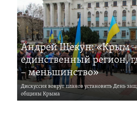
Андрей Щекун: «Крым –
единственный регион, 
– меньшинство»
Дискуссия вокруг планов установить День за
общины Крыма