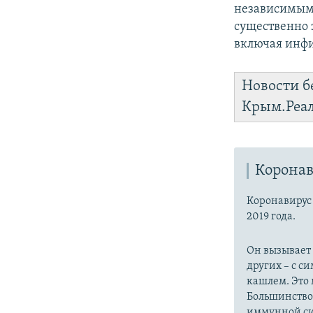
независимым
существенно 
включая инфи
Новости б
Крым.Реа
Коронав
Коронавиру
2019 года.
Он вызывает
других – с с
кашлем. Это 
Большинство
иммунной си