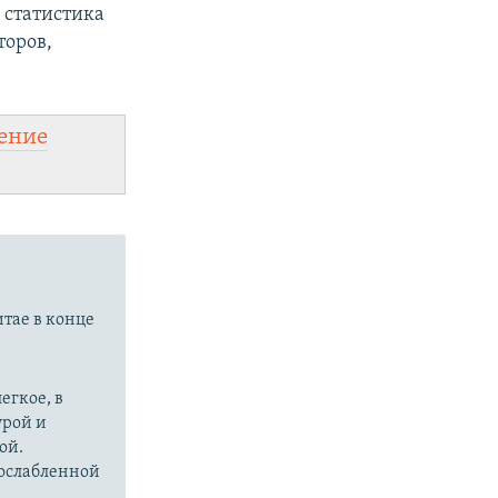
а статистика
торов,
ение
итае в конце
егкое, в
урой и
ой.
 ослабленной