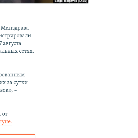
о Минздрава
гистрировали
7 августа
альных сетях.
а
ированным
их за сутки
век», –
 от
нуне.