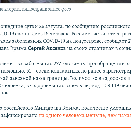
впатории, иллюстрационное фото
рошедшие сутки 26 августа, по сообщению российског
VID-19 скончались 15 человек. Российские власти заре
чаев заболевания COVID-19 на полуострове, сообщает 2
глава Крыма
Сергей Аксенов
на своих страницах в соци
оличества заболевших 277 выявлены при обращении з
помощью, 51 – среди контактных по ранее зарегистр
учай завозной из-за границы. Количество выздоровевш
2 человека, выздоровевших за весь период – 59 149 чело
нов.
 российского Минздрава Крыма, количество умерших
а зафиксировано
на одного человека меньше, чем нака