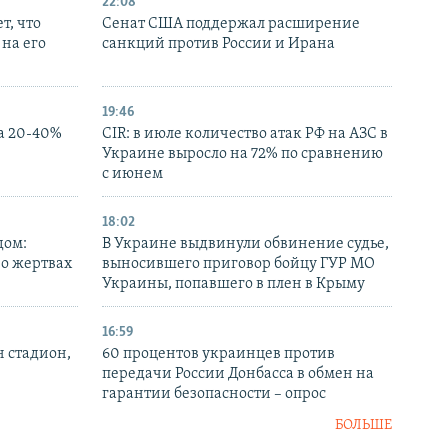
22:08
т, что
Сенат США поддержал расширение
на его
санкций против России и Ирана
19:46
а 20-40%
CIR: в июле количество атак РФ на АЗС в
Украине выросло на 72% по сравнению
с июнем
18:02
дом:
В Украине выдвинули обвинение судье,
 о жертвах
выносившего приговор бойцу ГУР МО
Украины, попавшего в плен в Крыму
16:59
н стадион,
60 процентов украинцев против
передачи России Донбасса в обмен на
гарантии безопасности – опрос
БОЛЬШЕ