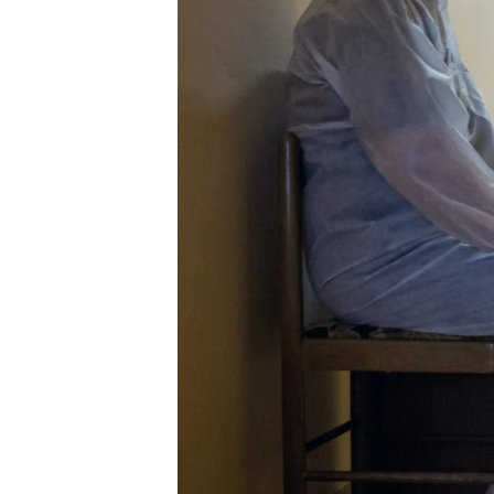
ПОБЕДИТЕЛЕЙ НЕ СУДЯТ?
КРЫМ.НЕПОКОРЕННЫЙ
ELIFBE
УКРАИНСКАЯ ПРОБЛЕМА КРЫМА