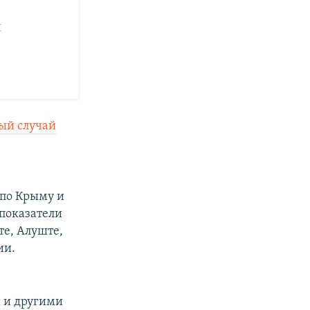
й
вый случай
 по Крыму и
 показатели
те, Алуште,
ии.
 и другими