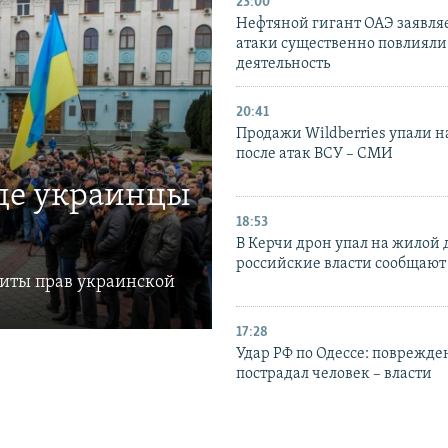
23:00
Нефтяной гигант ОАЭ заявляе
атаки существенно повлияли 
деятельность
20:41
Продажи Wildberries упали н
после атак ВСУ – СМИ
где украинцы
18:53
В Керчи дрон упал на жилой 
российские власти сообщают
щиты прав украинской
17:28
Удар РФ по Одессе: поврежде
пострадал человек – власти