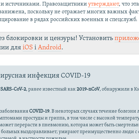
и источниками. Правозащитники
утверждают
, что эт
занижена, поскольку не отражает многих важных фак
цирование в рядах российских военных и спецслужб.
ез блокировки и цензуры! Установить
прилож
лии для
iOS
і
Android
.
ирусная инфекция COVID-19
с
SARS-CoV-2
, ранее известный как
2019-nCoV
, обнаружили в К
 заболевания
COVID-19
. В некоторых случаях течение болезни л
имптомами простуды и гриппа, в том числе с высокой температ
может перерасти в пневмонию, которая может быть смертельн
 больных выздоравливает; умирают преимущественно люди с
стемой, в частности пожилые.