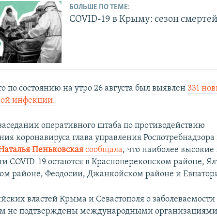
БОЛЬШЕ ПО ТЕМЕ:
COVID-19 в Крыму: сезон смерте
о по состоянию на утро 26 августа был выявлен
331 но
ной инфекции.
а заседании оперативного штаба по противодействию
ния коронавируса глава управления Роспотребнадзора
Наталья Пеньковская
сообщала
, что наиболее высокие
ти COVID-19 остаются в Красноперекопском районе, Ял
ом районе, Феодосии, Джанкойском районе и Евпатор
йских властей Крыма и Севастополя о заболеваемости
ом не подтверждены международными организациями